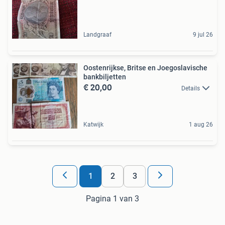
Landgraaf
9 jul 26
Oostenrijkse, Britse en Joegoslavische
bankbiljetten
€ 20,00
Details
Katwijk
1 aug 26
1
2
3
Pagina 1 van 3