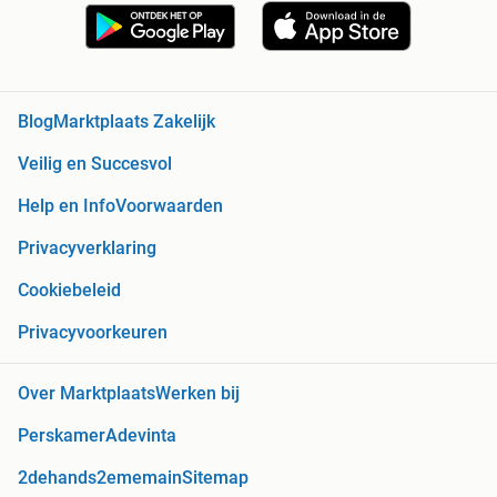
Blog
Marktplaats Zakelijk
Veilig en Succesvol
Help en Info
Voorwaarden
Privacyverklaring
Cookiebeleid
Privacyvoorkeuren
Over Marktplaats
Werken bij
Perskamer
Adevinta
2dehands
2ememain
Sitemap