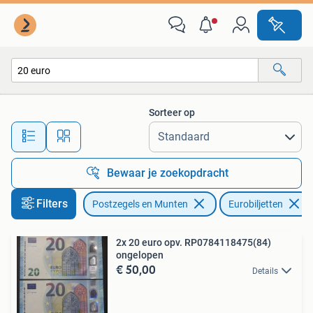
Bankbiljetten | Europa | Eurobiljetten
Sorteer op
Alle afstanden…
Bewaar je zoekopdracht
Filters
Postzegels en Munten
Eurobiljetten
2x 20 euro opv. RP0784118475(84)
ongelopen
€ 50,00
Details