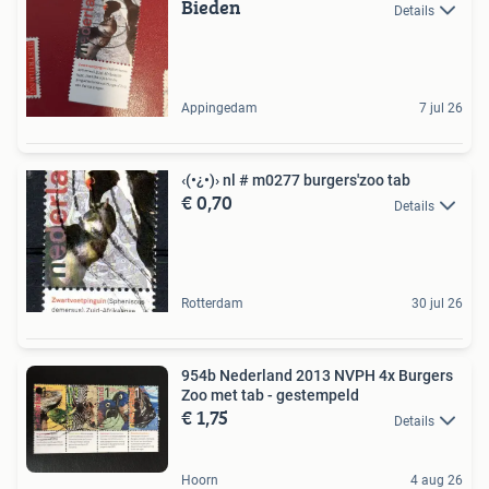
Bieden
Details
Appingedam
7 jul 26
‹(•¿•)› nl # m0277 burgers'zoo tab
€ 0,70
Details
Rotterdam
30 jul 26
954b Nederland 2013 NVPH 4x Burgers
Zoo met tab - gestempeld
€ 1,75
Details
Hoorn
4 aug 26