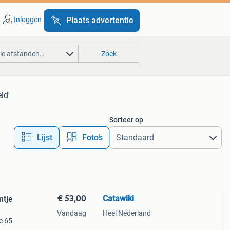
Inloggen
Plaats advertentie
lle afstanden…
Zoek
ld'
Sorteer op
Lijst
Foto’s
€ 53,00
Catawiki
ntje
Vandaag
Heel Nederland
e 65