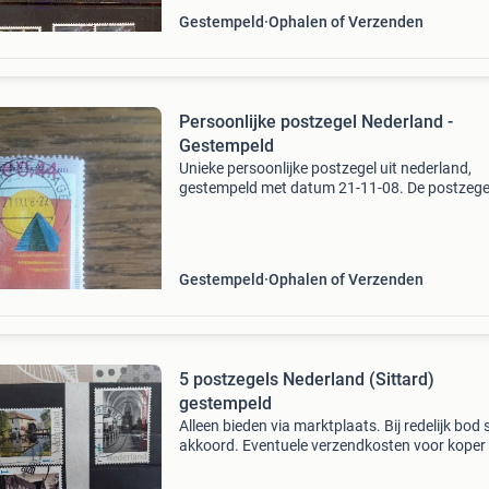
Gestempeld
Ophalen of Verzenden
Persoonlijke postzegel Nederland -
Gestempeld
Unieke persoonlijke postzegel uit nederland,
gestempeld met datum 21-11-08. De postzege
toont een abstracte afbeelding met een gele ci
en een blauwe piramide op een rode achtergr
Een bijzonde
Gestempeld
Ophalen of Verzenden
5 postzegels Nederland (Sittard)
gestempeld
Alleen bieden via marktplaats. Bij redelijk bod 
akkoord. Eventuele verzendkosten voor koper