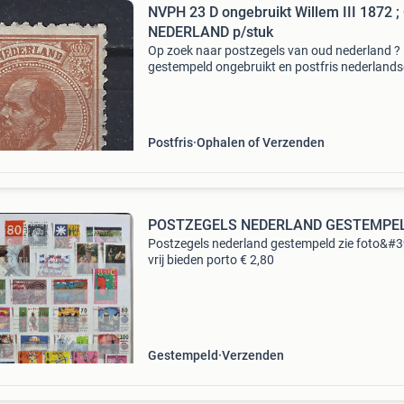
NVPH 23 D ongebruikt Willem III 1872 
NEDERLAND p/stuk
Op zoek naar postzegels van oud nederland ?
gestempeld ongebruikt en postfris nederlands
postzegels willem iii wapenzegels cijfer en
wilhelmina zegels, hoofdnummers van 1852 t
1926 vrijwel compl
Postfris
Ophalen of Verzenden
POSTZEGELS NEDERLAND GESTEMPE
Postzegels nederland gestempeld zie foto&#3
vrij bieden porto € 2,80
Gestempeld
Verzenden