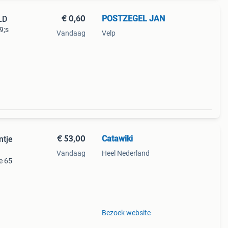
€ 0,60
POSTZEGEL JAN
LD
9;s
Vandaag
Velp
€ 53,00
Catawiki
ntje
Vandaag
Heel Nederland
e 65
meest
Bezoek website