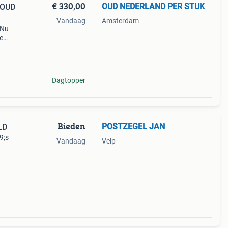
€ 330,00
OUD NEDERLAND PER STUK
; OUD
Vandaag
Amsterdam
 Nu
e
/m
Dagtopper
Bieden
POSTZEGEL JAN
LD
9;s
Vandaag
Velp