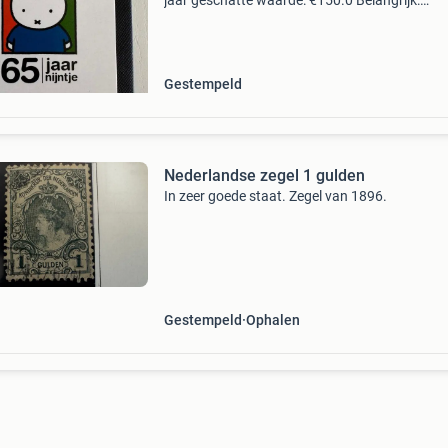
jaar geschatte waarde: €150.0 Belangrijk:
winnende biedingen zijn exclusief 9%
koperbescherming + €3 kavel beschrijving de 
gewilde o
Gestempeld
Nederlandse zegel 1 gulden
In zeer goede staat. Zegel van 1896.
Gestempeld
Ophalen