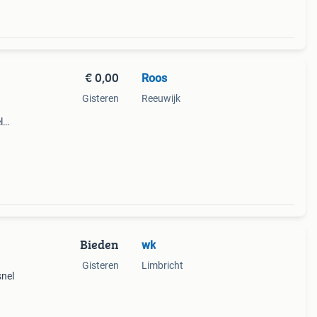
€ 0,00
Roos
Gisteren
Reeuwijk
l
rkel
ond.
Bieden
wk
Gisteren
Limbricht
snel