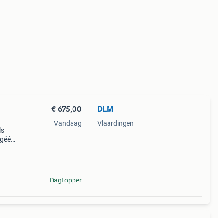
€ 675,00
DLM
Vandaag
Vlaardingen
ls
 géén
Dagtopper