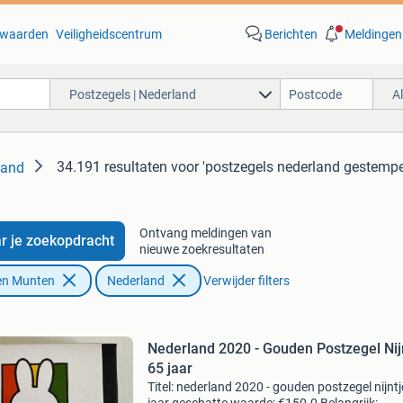
waarden
Veiligheidscentrum
Berichten
Meldingen
Postzegels | Nederland
A
34.191 resultaten
voor 'postzegels nederland gestempe
land
Ontvang meldingen van
r je zoekopdracht
nieuwe zoekresultaten
en Munten
Nederland
Verwijder filters
Nederland 2020 - Gouden Postzegel Nij
65 jaar
Titel: nederland 2020 - gouden postzegel nijntj