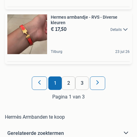
Hermes armbandje - RVS - Diverse
kleuren
€ 17,50
Details
Tilburg
23 jul 26
1
2
3
Pagina 1 van 3
Hermès Armbanden te koop
Gerelateerde zoektermen