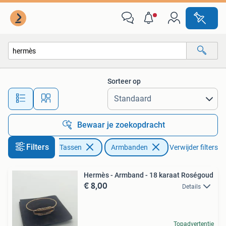
Armbanden
Sorteer op
Alle afstanden…
Bewaar je zoekopdracht
Filters
Sieraden en Tassen
Armbanden
Verwijder filters
Hermès - Armband - 18 karaat Roségoud
€ 8,00
Details
Topadvertentie