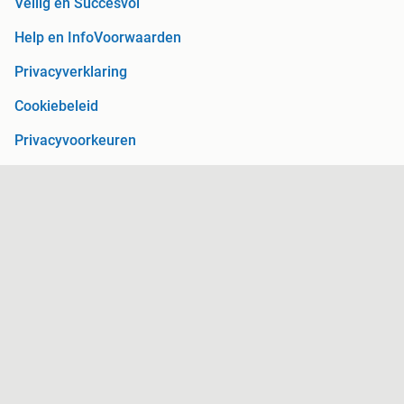
Veilig en Succesvol
Help en Info
Voorwaarden
Privacyverklaring
Cookiebeleid
Privacyvoorkeuren
Over Marktplaats
Werken bij
Perskamer
Adevinta
2dehands
2ememain
Sitemap
Marktplaats is, voor zover wettelijk toegestaan, niet
aansprakelijk voor (gevolg)schade die voortkomt uit het gebruik
van deze site, dan wel uit fouten of ontbrekende functionaliteiten
op deze site.
Copyright © 2026 Marktplaats B.V. Alle rechten voorbehouden.