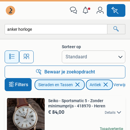
Horloges | Antiek
Sorteer op
Alle afstanden…
Bewaar je zoekopdracht
Filters
Sieraden en Tassen
Antiek
Verwijder 
Seiko - Sportsmatic 5 - Zonder
minimumprijs - 418970 - Heren
€ 84,00
Details
Topadvertentie