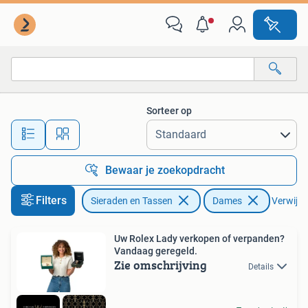
Horloges | Dames
Sorteer op
Alle afstanden…
Bewaar je zoekopdracht
Filters
Sieraden en Tassen
Dames
Verwijder
Uw Rolex Lady verkopen of verpanden?
Vandaag geregeld.
Zie omschrijving
Details