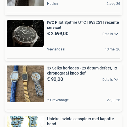
Haelen
2 aug 26
IWC Pilot Spitfire UTC | IW3251 | recente
service!
€ 2.699,00
Details
Veenendaal
13 mei 26
3x Seiko horloges - 2x datum defect, 1x
chronograaf knop def
€ 90,00
Details
's-Gravenhage
27 jul 26
Unieke invicta seaspider met kapotte
band