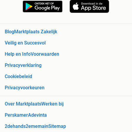
Blog
Marktplaats Zakelijk
Veilig en Succesvol
Help en Info
Voorwaarden
Privacyverklaring
Cookiebeleid
Privacyvoorkeuren
Over Marktplaats
Werken bij
Perskamer
Adevinta
2dehands
2ememain
Sitemap