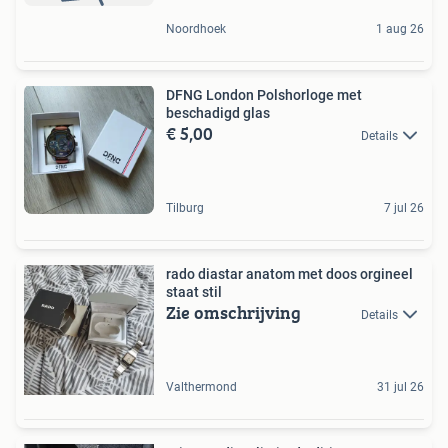
Noordhoek
1 aug 26
DFNG London Polshorloge met
beschadigd glas
€ 5,00
Details
Tilburg
7 jul 26
rado diastar anatom met doos orgineel
staat stil
Zie omschrijving
Details
Valthermond
31 jul 26