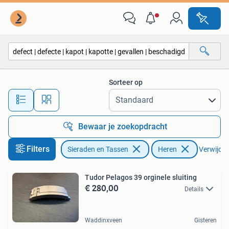
Horloges | Heren
Sorteer op
Alle afstanden…
Bewaar je zoekopdracht
Filters
Sieraden en Tassen
Heren
Verwijder 
Tudor Pelagos 39 orginele sluiting
€ 280,00
Details
Waddinxveen
Gisteren