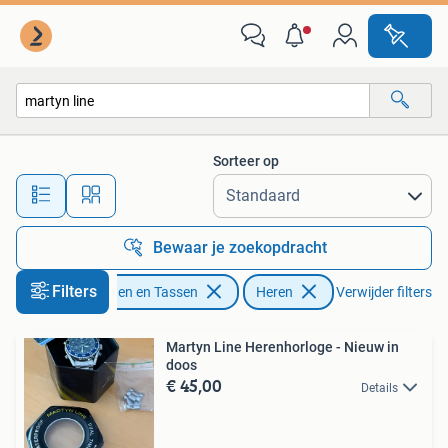
Horloges | Heren
Sorteer op
Alle afstanden…
Bewaar je zoekopdracht
Filters
Sieraden en Tassen
Heren
Verwijder filters
Martyn Line Herenhorloge - Nieuw in
doos
€ 45,00
Details