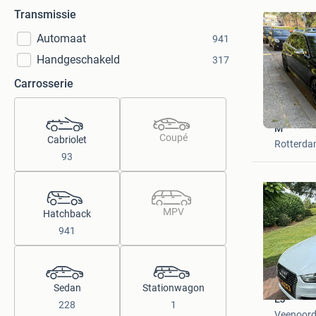
Transmissie
Automaat
941
Handgeschakeld
317
Carrosserie
M
Coupé
Cabriolet
Rotterd
93
MPV
Hatchback
941
Sedan
Stationwagon
EJ
228
1
Veenoor