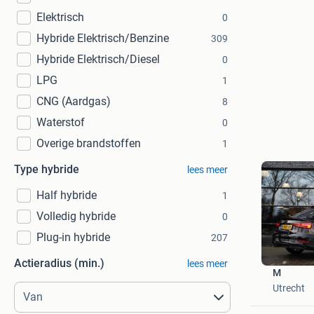
Elektrisch
0
Hybride Elektrisch/Benzine
309
Hybride Elektrisch/Diesel
0
LPG
1
CNG (Aardgas)
8
Waterstof
0
Overige brandstoffen
1
Type hybride
lees meer
Half hybride
1
Volledig hybride
0
Plug-in hybride
207
Actieradius (min.)
lees meer
M
Utrecht