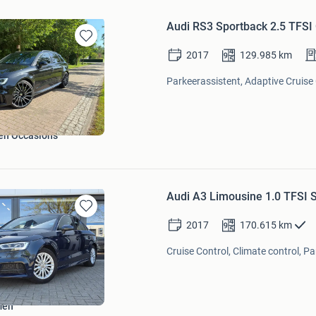
Audi RS3 Sportback 2.5 TFSI
Bewaren
2017
129.985
km
in
Mijn
Parkeerassistent, Adaptive Cruise 
Favorieten
en Occasions
Audi A3 Limousine 1.0 TFSI 
Bewaren
2017
170.615
km
in
Mijn
Cruise Control, Climate control, P
Favorieten
men