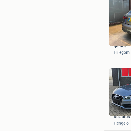
games
Hillegom
Rc auto’s
Hengelo