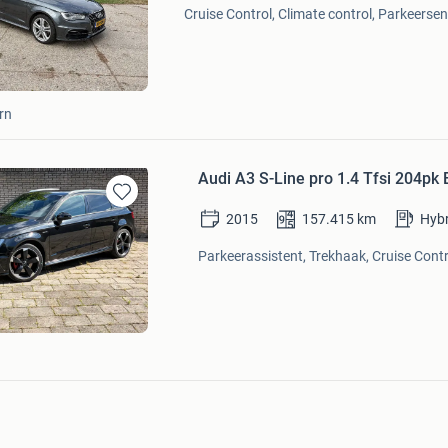
Mijn
Cruise Control, Climate control, Parkeersen
Favorieten
rn
Audi A3 S-Line pro 1.4 Tfsi 204pk 
Bewaren
2015
157.415
km
Hybr
in
Mijn
Parkeerassistent, Trekhaak, Cruise Contr
Favorieten