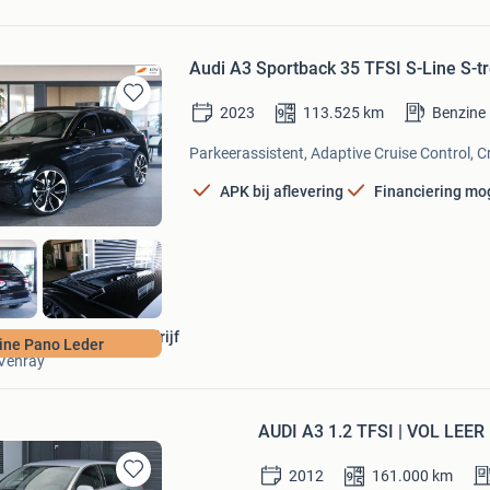
Audi A3 Sportback 35 TFSI S-Line S-t
2023
113.525
km
Benzine
Bewaren
in
Parkeerassistent, Adaptive Cruise Control, Cr
Mijn
Favorieten
APK bij aflevering
Financiering mog
Van den Boom Autobedrijf
ine Pano Leder
Venray
AUDI A3 1.2 TFSI | VOL LEER
2012
161.000
km
Bewaren