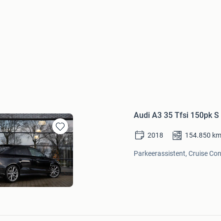
Audi A3 35 Tfsi 150pk S
2018
154.850
k
Bewaren
in
Parkeerassistent, Cruise Con
Mijn
Favorieten