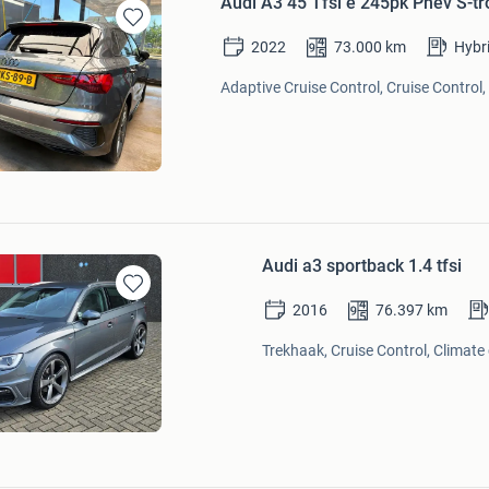
Audi A3 45 Tfsi e 245pk Phev S-tr
Bewaren
2022
73.000
km
Hybr
in
Mijn
Adaptive Cruise Control, Cruise Control
Favorieten
Audi a3 sportback 1.4 tfsi
Bewaren
2016
76.397
km
in
Mijn
Trekhaak, Cruise Control, Climate 
Favorieten