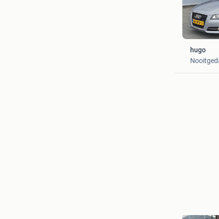
hugo
Nooitged