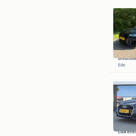
Breuniss
Ede
Luik Em