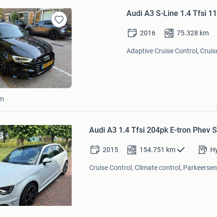
Audi A3 S-Line 1.4 Tfsi 
Bewaren
2016
75.328
km
in
Mijn
Adaptive Cruise Control, Cruise
Favorieten
am
Bewaren
Audi A3 1.4 Tfsi 204pk E-tron Phev S
in
Mijn
Favorieten
2015
154.751
km
Hy
Cruise Control, Climate control, Parkeersen
d