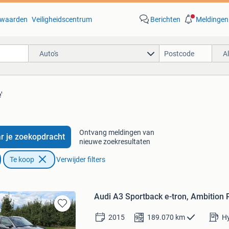
waarden
Veiligheidscentrum
Berichten
Meldingen
Auto's
A
'
Ontvang meldingen van
r je zoekopdracht
nieuwe zoekresultaten
Te koop
Verwijder filters
Audi A3 Sportback e-tron, Ambition 
Bewaren
2015
189.070
km
Hy
in