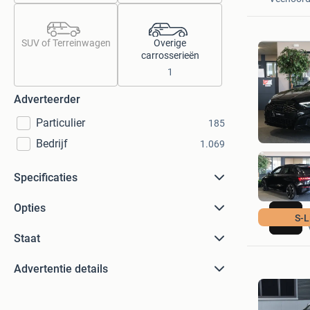
SUV of Terreinwagen
Overige
carrosserieën
1
Adverteerder
Particulier
185
Bedrijf
1.069
Specificaties
Opties
S-L
Staat
Advertentie details