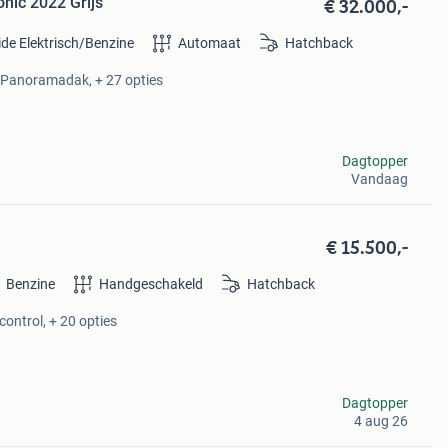
€ 32.000,-
onic 2022 Grijs
ide Elektrisch/Benzine
Automaat
Hatchback
, Panoramadak, + 27 opties
Dagtopper
Vandaag
€ 15.500,-
Benzine
Handgeschakeld
Hatchback
control, + 20 opties
Dagtopper
4 aug 26