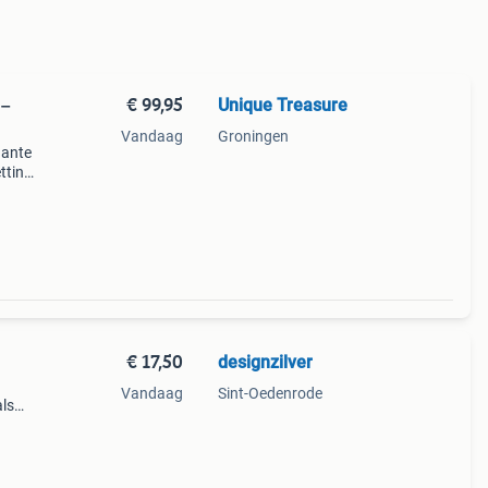
€ 99,95
Unique Treasure
 –
Vandaag
Groningen
gante
tting
De
€ 17,50
designzilver
Vandaag
Sint-Oedenrode
als
land
richt