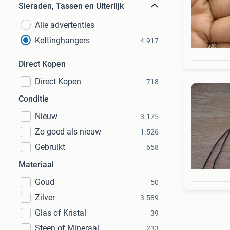
Sieraden, Tassen en Uiterlijk
Alle advertenties
Kettinghangers
4.917
Direct Kopen
Direct Kopen
718
Conditie
Nieuw
3.175
Zo goed als nieuw
1.526
Gebruikt
658
Materiaal
Goud
50
Zilver
3.589
Glas of Kristal
39
Steen of Mineraal
233