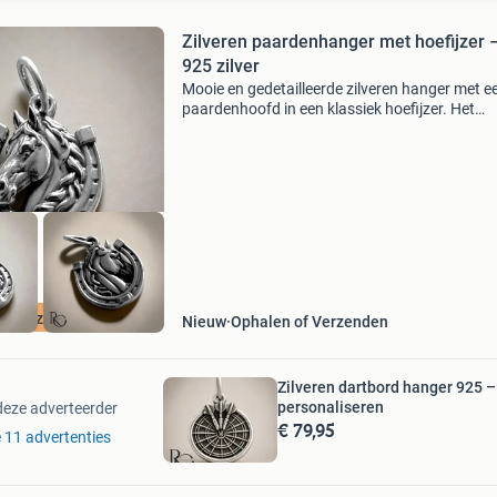
Zilveren paardenhanger met hoefijzer 
925 zilver
Mooie en gedetailleerde zilveren hanger met e
paardenhoofd in een klassiek hoefijzer. Het
hoefijzer staat symbool voor geluk, bescherm
voorspoed. Samen met het paardenhoofd ma
dit de hanger
925 zilver
Nieuw
Ophalen of Verzenden
Zilveren dartbord hanger 925 –
personaliseren
deze adverteerder
€ 79,95
e 11 advertenties