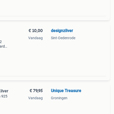
€ 10,00
designzilver
Vandaag
Sint-Oedenrode
22
aard
meer
ki
€ 79,95
Unique Treasure
ilver
n 925
Vandaag
Groningen
set
r en