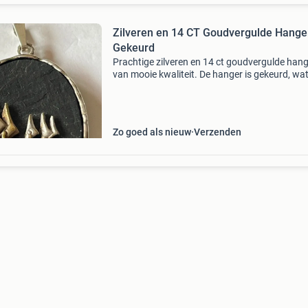
Zilveren en 14 CT Goudvergulde Hanger
Gekeurd
Prachtige zilveren en 14 ct goudvergulde han
van mooie kwaliteit. De hanger is gekeurd, wa
authenticiteit en de kwaliteit van de materiale
bevestigt. Een stijlvol sieraad voor elke gelege
Zo goed als nieuw
Verzenden