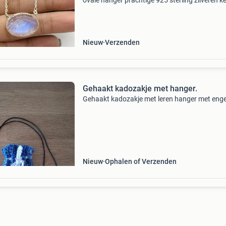
ovale hanger prachtige 925 sterling zilveren ke
met een grote, flitsende blue fire maansteen . 
steen toont een sterke blauw-witte gloed en i
Nieuw
Verzenden
Gehaakt kadozakje met hanger.
Gehaakt kadozakje met leren hanger met engel
Nieuw
Ophalen of Verzenden