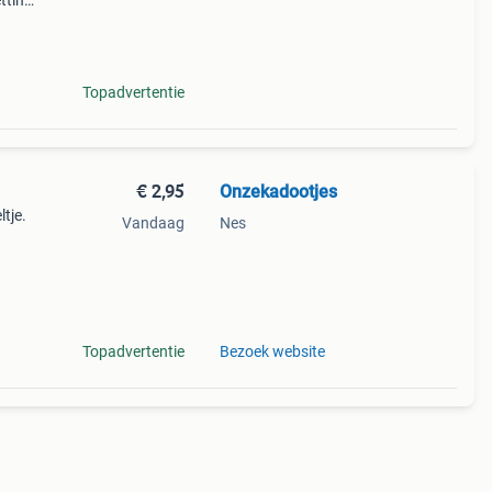
tting
De
Topadvertentie
€ 2,95
Onzekadootjes
tje.
Vandaag
Nes
Topadvertentie
Bezoek website