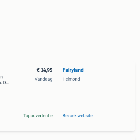
€ 14,95
Fairyland
an
Vandaag
Helmond
n. De
in
Topadvertentie
Bezoek website