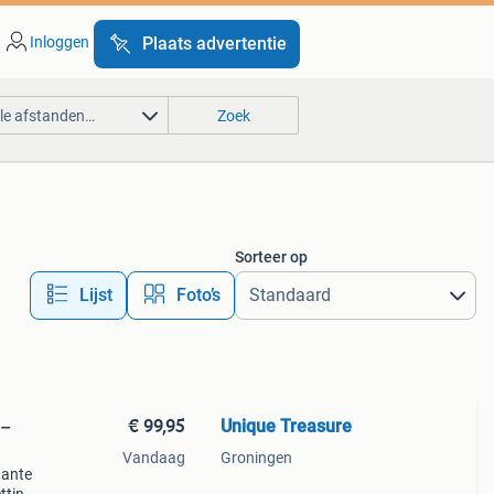
Inloggen
Plaats advertentie
lle afstanden…
Zoek
Sorteer op
Lijst
Foto’s
€ 99,95
Unique Treasure
 –
Vandaag
Groningen
gante