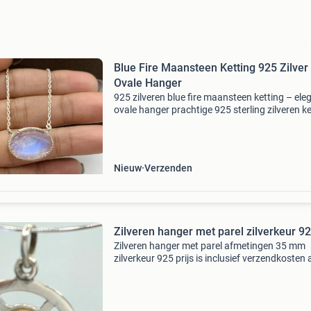
Blue Fire Maansteen Ketting 925 Zilver
Ovale Hanger
925 zilveren blue fire maansteen ketting – ele
ovale hanger prachtige 925 sterling zilveren ke
met een grote, flitsende blue fire maansteen . 
steen toont een sterke blauw-witte gloed en i
Nieuw
Verzenden
Zilveren hanger met parel zilverkeur 92
Zilveren hanger met parel afmetingen 35 mm
zilverkeur 925 prijs is inclusief verzendkosten 
standaard brievenbus post voor binnen neder
voor meer informatie zie foto;s of stuur een be
kijk