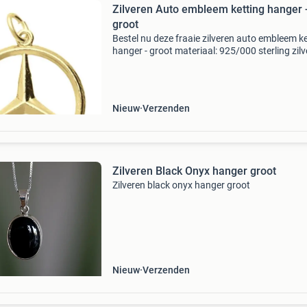
Zilveren Auto embleem ketting hanger 
groot
Bestel nu deze fraaie zilveren auto embleem k
hanger - groot materiaal: 925/000 sterling zilv
afmeting hxbxd: ca. 27 X 27 x 2 mm. Soort ha
voorkant 3d massief, achterkant 3d massief 
Nieuw
Verzenden
Zilveren Black Onyx hanger groot
Zilveren black onyx hanger groot
Nieuw
Verzenden