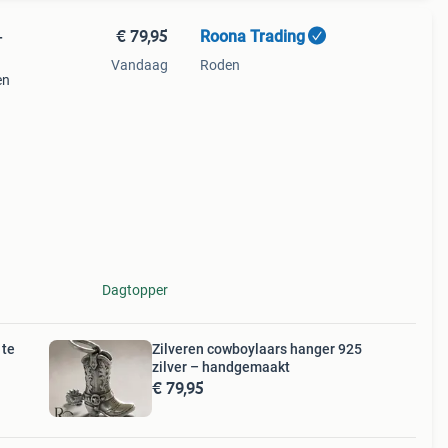
€ 79,95
Roona Trading
–
Vandaag
Roden
en
ing en
akt
Dagtopper
 te
Zilveren cowboylaars hanger 925
zilver – handgemaakt
€ 79,95