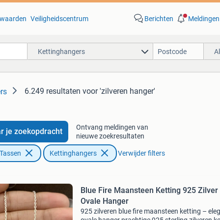
waarden
Veiligheidscentrum
Berichten
Meldingen
Kettinghangers
A
6.249 resultaten
voor 'zilveren hanger'
rs
Ontvang meldingen van
r je zoekopdracht
nieuwe zoekresultaten
 Tassen
Kettinghangers
Verwijder filters
Blue Fire Maansteen Ketting 925 Zilver
Ovale Hanger
925 zilveren blue fire maansteen ketting – ele