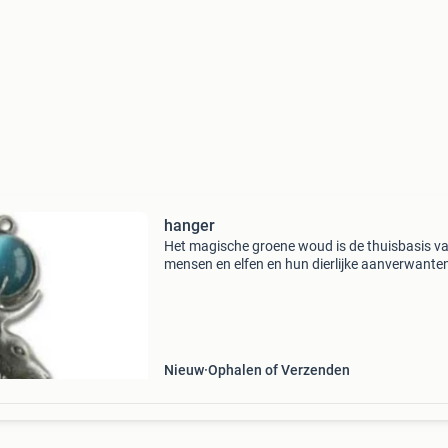
hanger
Het magische groene woud is de thuisbasis v
mensen en elfen en hun dierlijke aanverwante
greenwood collectie is zeer gedetailleerd en is
gemaakt van tin. De hangers worden geleverd 
een stoff
Nieuw
Ophalen of Verzenden