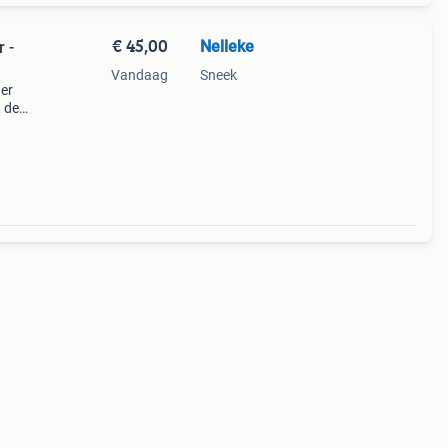
€ 45,00
Nelleke
 -
Vandaag
Sneek
ger
t de
n
nheid