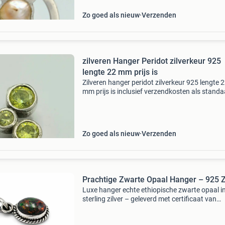
Zo goed als nieuw
Verzenden
zilveren Hanger Peridot zilverkeur 925
lengte 22 mm prijs is
Zilveren hanger peridot zilverkeur 925 lengte 
mm prijs is inclusief verzendkosten als stand
brievenbus post voor binnen nederland voor 
informatie zie foto&#39;s of stuur een bericht 
Zo goed als nieuw
Verzenden
Prachtige Zwarte Opaal Hanger – 925 Z
Luxe hanger echte ethiopische zwarte opaal i
sterling zilver – geleverd met certificaat van
authenticiteit. Prachtige en elegante sieraden
van unique treasure , bestaande uit een hange