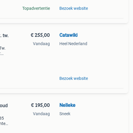
Topadvertentie
Bezoek website
€ 255,00
Catawiki
. tw.
Vandaag
Heel Nederland
 Tw.
:
Bezoek website
€ 195,00
Nelleke
Goud
Vandaag
Sneek
85
nte
ct