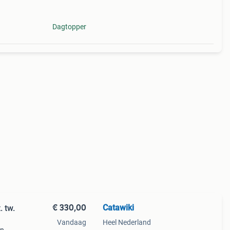
en. De
Dagtopper
€ 330,00
Catawiki
. tw.
Vandaag
Heel Nederland