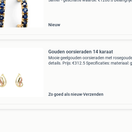
Saffier - geschatte waarde: €1200.0 Belangrijk
winnende biedingen zijn exclusief 9%
koperbescherming + €3 kavel beschrijving
disclaimer:
Nieuw
Gouden oorsieraden 14 karaat
Mooie geelgouden oorsieraden met rosegoud
details. Prijs: €312.5 Specificaties: materiaal: 
rosegoud gehalte: 14 karaat breedte: 7.6 Mm
lengte: 13.55 Mm gewicht: 1.9 Gram keurmerk
nederla
Zo goed als nieuw
Verzenden