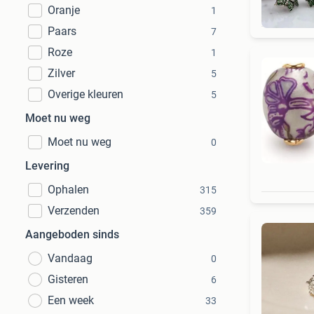
Oranje
1
Paars
7
Roze
1
Zilver
5
Overige kleuren
5
Moet nu weg
Moet nu weg
0
Levering
Ophalen
315
Verzenden
359
Aangeboden sinds
Vandaag
0
Gisteren
6
Een week
33