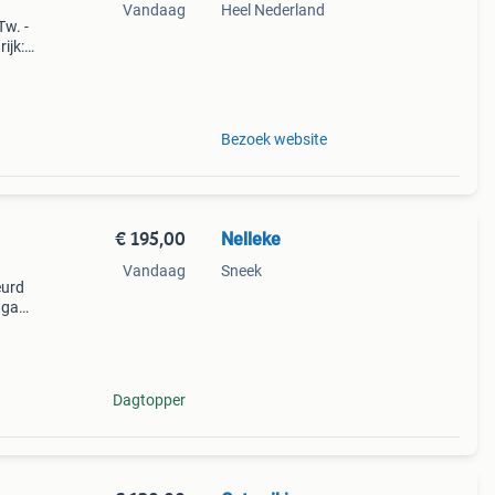
Vandaag
Heel Nederland
Tw. -
ijk:
maakt
Bezoek website
€ 195,00
Nelleke
Vandaag
Sneek
eurd
tgaaf
gante
Dagtopper