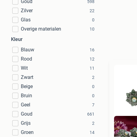
Goud
598
Zilver
22
Glas
0
Overige materialen
10
Kleur
Blauw
16
Rood
12
Wit
11
Zwart
2
Beige
0
Bruin
0
Geel
7
Goud
661
Grijs
2
Groen
14