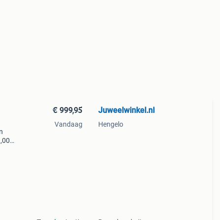
€ 999,95
Juweelwinkel.nl
Vandaag
Hengelo
n
1,00