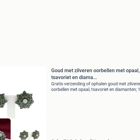
Goud met zilveren oorbellen met opaal,
tsavoriet en diama...
Gratis verzending of ophalen goud met zilvere
oorbellen met opaal, tsavoriet en diamanten; 
ct. Unieke bloemvormige oorbellen gezet met
tsavorieten, diamanten en opalen. De levendig
groene tsavor