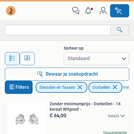
Oorbellen
Sorteer op
Alle afstanden…
Bewaar je zoekopdracht
Filters
Sieraden en Tassen
Oorbellen
Verwij
Zonder minimumprijs - Oorbellen - 14
karaat Witgoud -
€ 64,00
Details
Topadvertentie