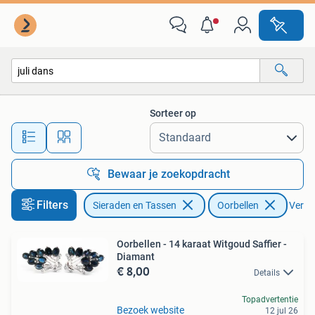
Oorbellen
Sorteer op
Alle afstanden…
Bewaar je zoekopdracht
Filters
Sieraden en Tassen
Oorbellen
Verwij
Oorbellen - 14 karaat Witgoud Saffier -
Diamant
€ 8,00
Details
Topadvertentie
Bezoek website
12 jul 26