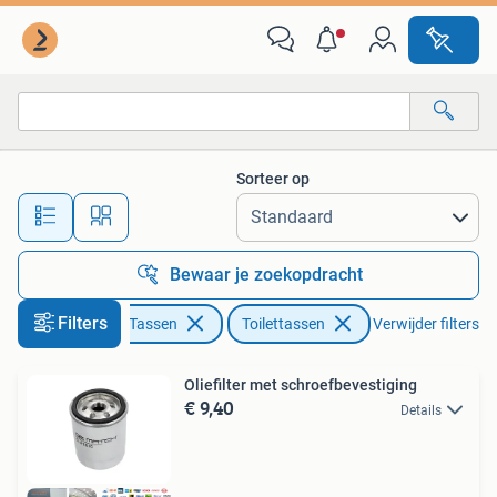
Toilettassen
Sorteer op
Alle afstanden…
Bewaar je zoekopdracht
Filters
Sieraden en Tassen
Toilettassen
Verwijder filters
Oliefilter met schroefbevestiging
€ 9,40
Details