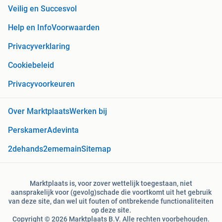
Veilig en Succesvol
Help en Info
Voorwaarden
Privacyverklaring
Cookiebeleid
Privacyvoorkeuren
Over Marktplaats
Werken bij
Perskamer
Adevinta
2dehands
2ememain
Sitemap
Marktplaats is, voor zover wettelijk toegestaan, niet
aansprakelijk voor (gevolg)schade die voortkomt uit het gebruik
van deze site, dan wel uit fouten of ontbrekende functionaliteiten
op deze site.
Copyright © 2026 Marktplaats B.V. Alle rechten voorbehouden.