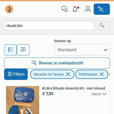
Toilettassen
Sorteer op
Alle afstanden…
Bewaar je zoekopdracht
Filters
Sieraden en Tassen
Toilettassen
Ver
KLM x Rituals Amenity Kit - met inhoud
€ 7,50
Details