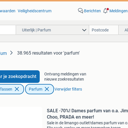
waarden
Veiligheidscentrum
Berichten
Meldingen
Uiterlijk | Parfum
A
38.965 resultaten
voor 'parfum'
rfum
Ontvang meldingen van
r je zoekopdracht
nieuwe zoekresultaten
 Tassen
Parfum
Verwijder filters
SALE -70%! Dames parfum van o.a. Ji
Choo, PRADA en meer!
Sale in de limango outlet!dames parfum van o