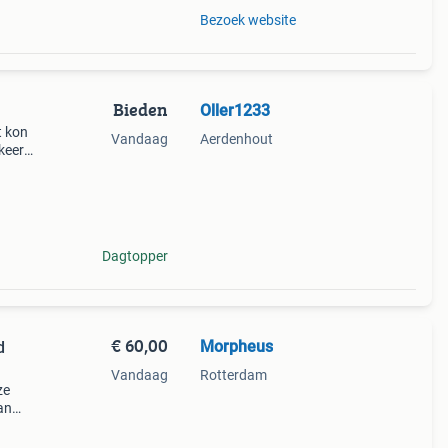
Bezoek website
Bieden
Oller1233
t kon
Vandaag
Aerdenhout
 keer
Dagtopper
€ 60,00
Morpheus
d
Vandaag
Rotterdam
ze
an
ijs
geb