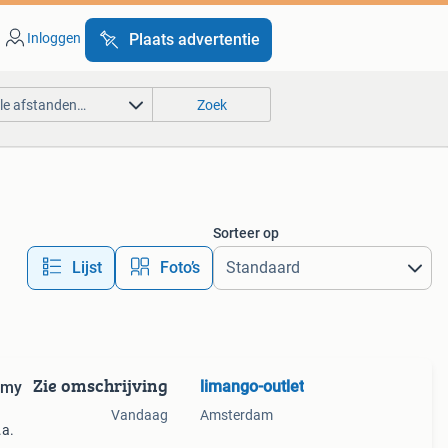
Inloggen
Plaats advertentie
lle afstanden…
Zoek
Sorteer op
Lijst
Foto’s
Zie omschrijving
limango-outlet
mmy
Vandaag
Amsterdam
.a.