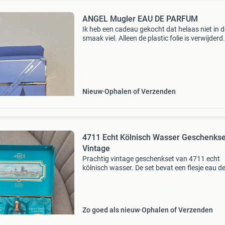
ANGEL Mugler EAU DE PARFUM
Ik heb een cadeau gekocht dat helaas niet in d
smaak viel. Alleen de plastic folie is verwijderd
optie bieden toegestaan
Nieuw
Ophalen of Verzenden
4711 Echt Kölnisch Wasser Geschenkse
Vintage
Prachtig vintage geschenkset van 4711 echt
kölnisch wasser. De set bevat een flesje eau d
cologne en twee zeepjes, allemaal in de origine
verpakking. Ideaal voor verzamelaars of
liefhebbers van kla
Zo goed als nieuw
Ophalen of Verzenden