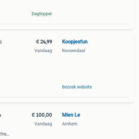
Dagtopper
€ 24,99
Koopjesfun
i
Vandaag
Roosendaal
re
dames
Bezoek website
€ 100,00
Mien Le
e
Vandaag
Arnhem
fris