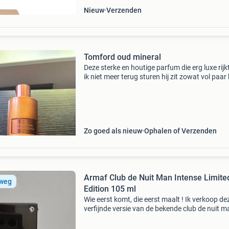
Nieuw
Verzenden
Tomford oud mineral
Deze sterke en houtige parfum die erg luxe rijk
ik niet meer terug sturen hij zit zowat vol paar
gebruikt dus voor een mooie prijs mag hij weg
Zo goed als nieuw
Ophalen of Verzenden
Armaf Club de Nuit Man Intense Limite
 weg
Edition 105 ml
Wie eerst komt, die eerst maalt ! Ik verkoop de
verfijnde versie van de bekende club de nuit m
(goeie creed aventus clone) voor deze mooie pr
om mijn collectie te verkleinen. Slechts 1 keer 