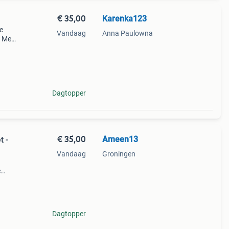
€ 35,00
Karenka123
e
Vandaag
Anna Paulowna
. Met
Dagtopper
€ 35,00
Ameen13
t -
Vandaag
Groningen
e
le
Dagtopper