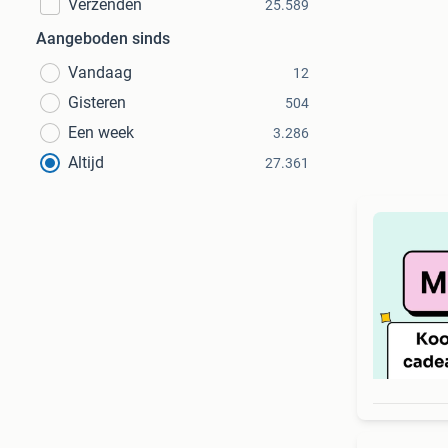
Verzenden
25.589
Aangeboden sinds
Vandaag
12
Gisteren
504
Een week
3.286
Altijd
27.361