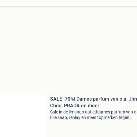
SALE -70%! Dames parfum van o.a. Ji
Choo, PRADA en meer!
Sale in de limango outlet!dames parfum van o
Elie saab, replay en meer topmerken tegen
bodemprijzen. Stop met teveel betalen en bekij
aanbod op onze website! Wees er snel bij wan
op=op limang