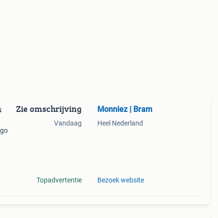
Zie omschrijving
Monniez | Bram
s
Vandaag
Heel Nederland
ugo
t
 code
Topadvertentie
Bezoek website