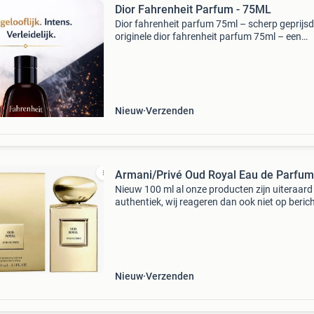
Dior Fahrenheit Parfum - 75ML
Dior fahrenheit parfum 75ml – scherp geprijsd
originele dior fahrenheit parfum 75ml – een
iconische en krachtige heren geur met warme,
houtachtige en leerachtige tonen. Onze prijs li
ruim onder de a
Nieuw
Verzenden
Armani/Privé Oud Royal Eau de Parfum
Nieuw 100 ml al onze producten zijn uiteraard
authentiek, wij reageren dan ook niet op berich
waarin wordt gevraagd of het een origineel is.
Nieuw
Verzenden