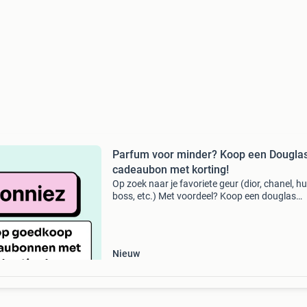
Parfum voor minder? Koop een Dougla
cadeaubon met korting!
Op zoek naar je favoriete geur (dior, chanel, h
boss, etc.) Met voordeel? Koop een douglas
cadeaubon bij monniez en betaal minder bij he
afrekenen. Altijd onder winkelwaarde digitale
direct n
Nieuw