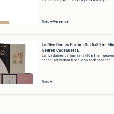
Elie saab, replay en meer topmerken tegen
bodemprijzen. Stop met teveel betalen en bekij
aanbod op onze website! Wees er snel bij wan
op=op limang
Nieuw
Verzenden
La Rive Dames Parfum Set 5x30 ml Min
Geuren Cadeauset B
La rive dames parfum set 5x30 ml mini geuren
cadeauset variant b ben je op zoek naar een
origineel cadeau of wil je verschillende populai
damesgeuren ontdekken? Dan is deze la rive 
parfum set
Nieuw