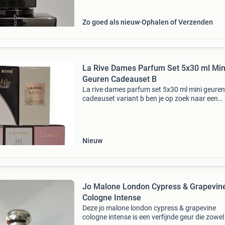
Zo goed als nieuw
Ophalen of Verzenden
La Rive Dames Parfum Set 5x30 ml Min
Geuren Cadeauset B
La rive dames parfum set 5x30 ml mini geuren
cadeauset variant b ben je op zoek naar een
origineel cadeau of wil je verschillende populai
damesgeuren ontdekken? Dan is deze la rive 
parfum set
Nieuw
Jo Malone London Cypress & Grapevin
Cologne Intense
Deze jo malone london cypress & grapevine
cologne intense is een verfijnde geur die zowel 