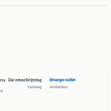
Zie omschrijving
limango-outlet
mmy
Vandaag
Amsterdam
.a.
k het
t