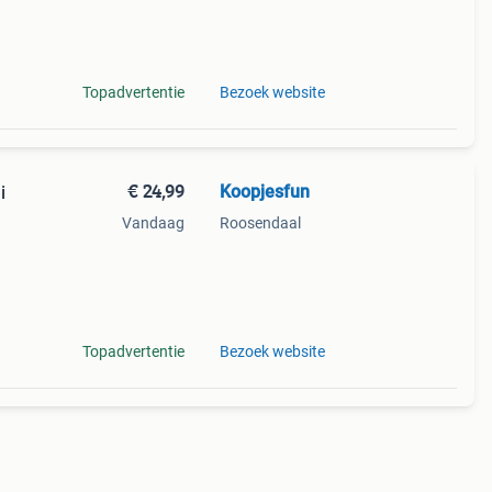
k het
t
Topadvertentie
Bezoek website
€ 24,99
Koopjesfun
i
Vandaag
Roosendaal
re
dames
Topadvertentie
Bezoek website