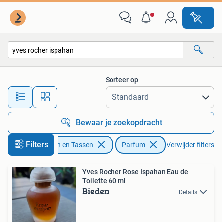
Uiterlijk | Parfum
Sorteer op
Alle afstanden…
Bewaar je zoekopdracht
Filters
Sieraden en Tassen
Parfum
Verwijder filters
Yves Rocher Rose Ispahan Eau de
Toilette 60 ml
Bieden
Details