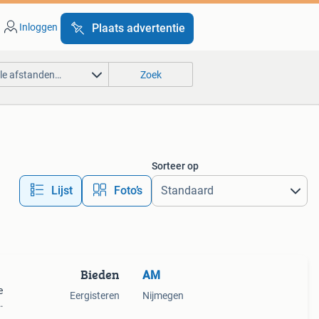
Inloggen
Plaats advertentie
lle afstanden…
Zoek
Sorteer op
Lijst
Foto’s
Bieden
AM
e
Eergisteren
Nijmegen