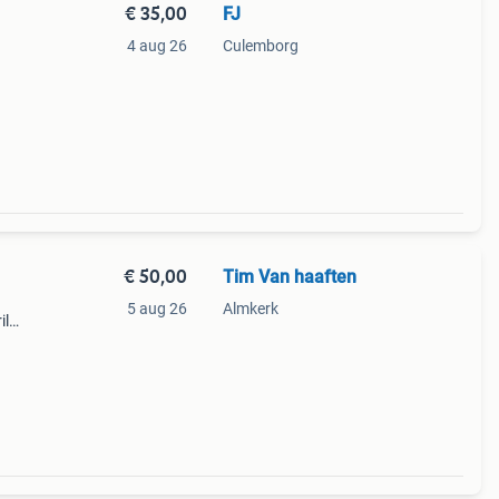
€ 35,00
FJ
4 aug 26
Culemborg
€ 50,00
Tim Van haaften
5 aug 26
Almkerk
il
 van