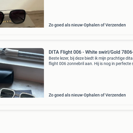
verpakking.
Zo goed als nieuw
Ophalen of Verzenden
DITA Flight 006 - White swirl/Gold 7806
Beste lezer, bij deze biedt ik mijn prachtige dita
flight 006 zonnebril aan. Hij is nog in perfecte 
met brillenkoker en doekje erbij. Ik doe hem w
omdat het toch niet mijn model is. Heeft u v
Zo goed als nieuw
Ophalen of Verzenden