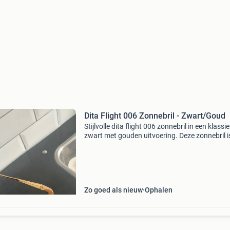
Dita Flight 006 Zonnebril - Zwart/Goud
Stijlvolle dita flight 006 zonnebril in een klassi
zwart met gouden uitvoering. Deze zonnebril i
&#39;made in japan&#39; en verkeert in
uitstekende staat. Perfect voor een tijdloze loo
Zo goed als nieuw
Ophalen