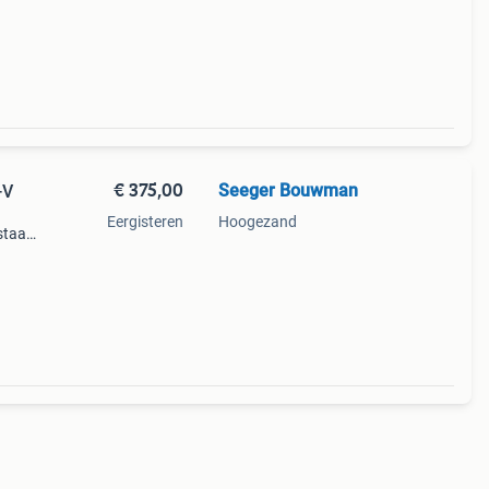
€ 375,00
Seeger Bouwman
-V
Eergisteren
Hoogezand
staat,
eg