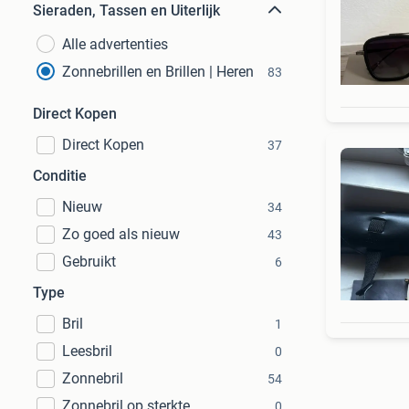
Sieraden, Tassen en Uiterlijk
Alle advertenties
Zonnebrillen en Brillen | Heren
83
Direct Kopen
Direct Kopen
37
Conditie
Nieuw
34
Zo goed als nieuw
43
Gebruikt
6
Type
Bril
1
Leesbril
0
Zonnebril
54
Zonnebril op sterkte
0