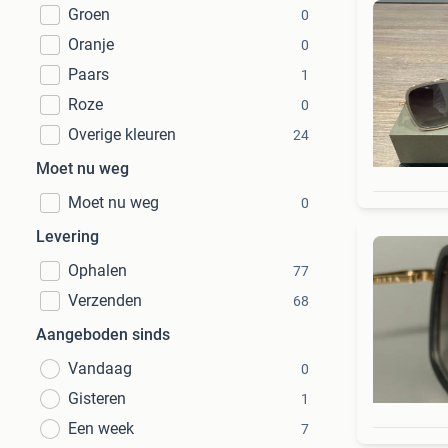
Groen
0
Oranje
0
Paars
1
Roze
0
Overige kleuren
24
Moet nu weg
Moet nu weg
0
Levering
Ophalen
77
Verzenden
68
Aangeboden sinds
Vandaag
0
Gisteren
1
Een week
7