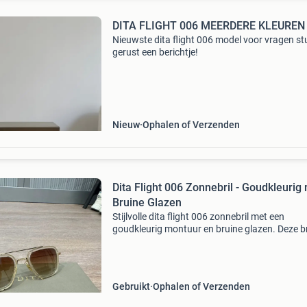
DITA FLIGHT 006 MEERDERE KLEUREN
Nieuwste dita flight 006 model voor vragen st
gerust een berichtje!
Nieuw
Ophalen of Verzenden
Dita Flight 006 Zonnebril - Goudkleurig
Bruine Glazen
Stijlvolle dita flight 006 zonnebril met een
goudkleurig montuur en bruine glazen. Deze bri
in goede staat en wordt geleverd met een
bijpassend etui en een schoonmaakdoekje. Pe
voor een zonni
Gebruikt
Ophalen of Verzenden