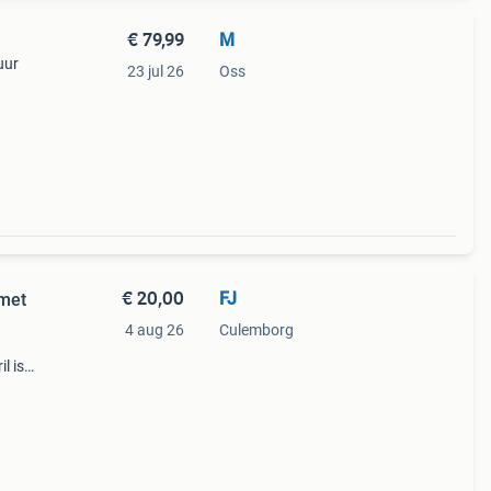
€ 79,99
M
uur
23 jul 26
Oss
€ 20,00
FJ
 met
4 aug 26
Culemborg
l is
rfect