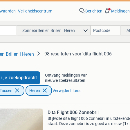
waarden
Veiligheidscentrum
Berichten
Meldingen
Zonnebrillen en Brillen | Heren
A
98 resultaten
voor 'dita flight 006'
en Brillen | Heren
Ontvang meldingen van
r je zoekopdracht
nieuwe zoekresultaten
 Tassen
Heren
Verwijder filters
Dita Flight 006 Zonnebril
Stijlvolle dita flight 006 zonnebril in uitstekend
staat. Deze zonnebril is zo goed als nieuw (1x
gedragen) en wordt geleverd met de originele