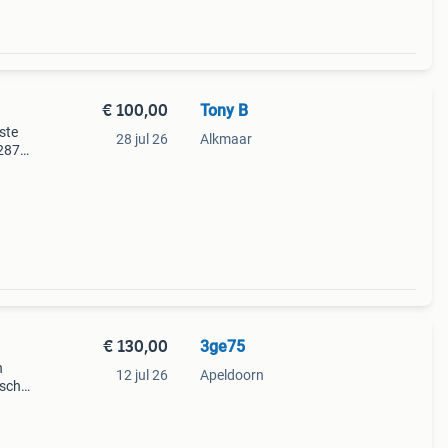
€ 100,00
Tony B
aste
28 jul 26
Alkmaar
42879
€ 130,00
3ge75
n
12 jul 26
Apeldoorn
ische
model
n mo