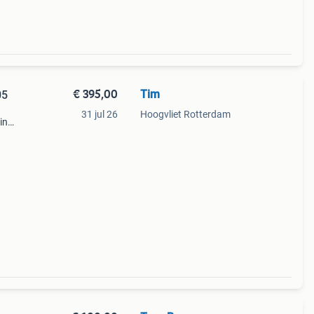
€ 395,00
Tim
05
31 jul 26
Hoogvliet Rotterdam
in
ctuur