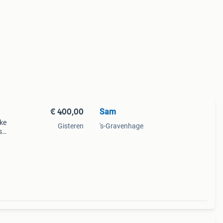
€ 400,00
Sam
eke
Gisteren
's-Gravenhage
s
k. Z