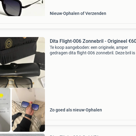
Nieuw
Ophalen of Verzenden
Dita Flight-006 Zonnebril - Origineel €6
Te koop aangeboden: een originele, amper
gedragen dita flight-006 zonnebril. Deze bril is 
uitstekende staat en komt met de originele fa
van €605.
Zo goed als nieuw
Ophalen