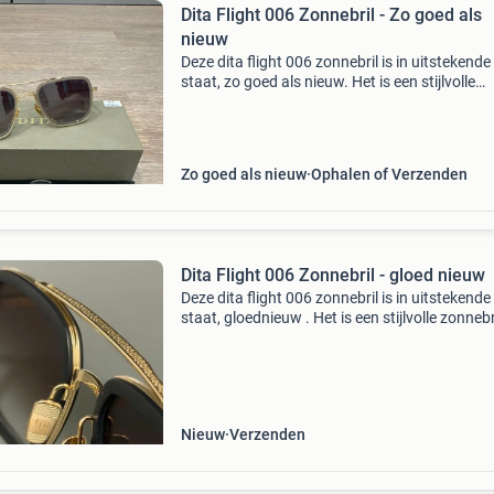
Dita Flight 006 Zonnebril - Zo goed als
nieuw
Deze dita flight 006 zonnebril is in uitstekende
staat, zo goed als nieuw. Het is een stijlvolle
zonnebril van hoge kwaliteit, perfect voor elke
gelegenheid. De bril wordt geleverd met een
originele d
Zo goed als nieuw
Ophalen of Verzenden
Dita Flight 006 Zonnebril - gloed nieuw
Deze dita flight 006 zonnebril is in uitstekende
staat, gloednieuw . Het is een stijlvolle zonnebr
met een zwart montuur en gouden accenten,
perfect voor een moderne look. De glazen zijn
hoge kw
Nieuw
Verzenden