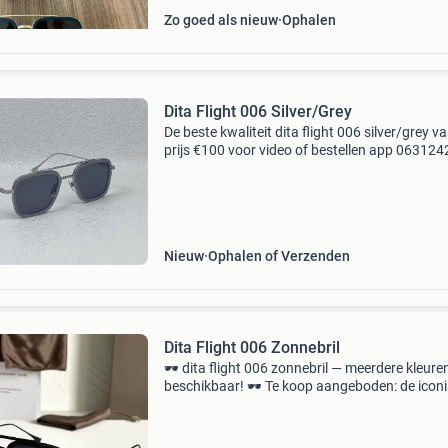
Zo goed als nieuw
Ophalen
Dita Flight 006 Silver/Grey
De beste kwaliteit dita flight 006 silver/grey v
prijs €100 voor video of bestellen app 06312
inclusief toebehoren
Nieuw
Ophalen of Verzenden
Dita Flight 006 Zonnebril
🕶️ dita flight 006 zonnebril — meerdere kleure
beschikbaar! 🕶️ Te koop aangeboden: de icon
en zeer gewilde dita flight 006 zonnebril. Dit 
combineert een klassieke aviator-look met ee