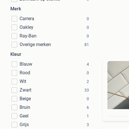
Merk
Carrera
0
Oakley
0
Ray-Ban
0
Overige merken
81
Kleur
Blauw
4
Rood
0
Wit
2
Zwart
33
Beige
0
Bruin
6
Geel
1
Grijs
3