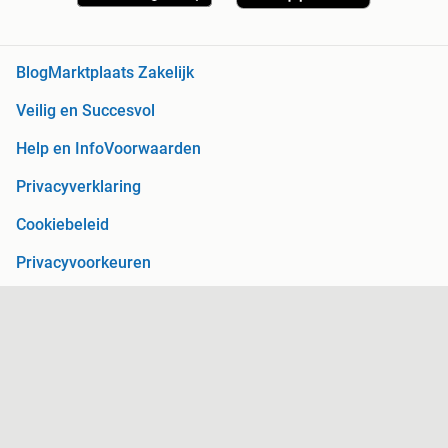
Blog
Marktplaats Zakelijk
Veilig en Succesvol
Help en Info
Voorwaarden
Privacyverklaring
Cookiebeleid
Privacyvoorkeuren
Over Marktplaats
Werken bij
Perskamer
Adevinta
2dehands
2ememain
Sitemap