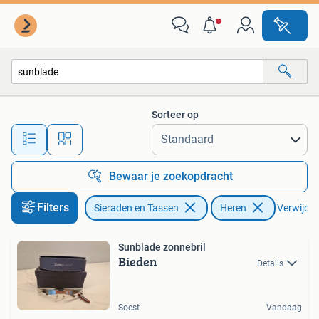
Zonnebrillen en Brillen | Heren
Sorteer op
Alle afstanden…
Bewaar je zoekopdracht
Filters
Sieraden en Tassen
Heren
Verwijder 
Sunblade zonnebril
Bieden
Details
Soest
Vandaag