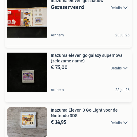
inazuma eleven go shadow
Gereserveerd
Details
Arnhem
23 jul 26
Inazuma eleven go galaxy supernova
(zeldzame game)
€ 75,00
Details
Arnhem
23 jul 26
Inazuma Eleven 3 Go Light voor de
Nintendo 3DS
€ 14,95
Details