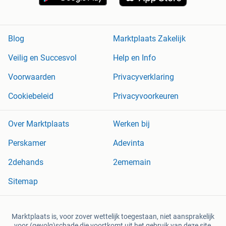
Blog
Marktplaats Zakelijk
Veilig en Succesvol
Help en Info
Voorwaarden
Privacyverklaring
Cookiebeleid
Privacyvoorkeuren
Over Marktplaats
Werken bij
Perskamer
Adevinta
2dehands
2ememain
Sitemap
Marktplaats is, voor zover wettelijk toegestaan, niet aansprakelijk
voor (gevolg)schade die voortkomt uit het gebruik van deze site,