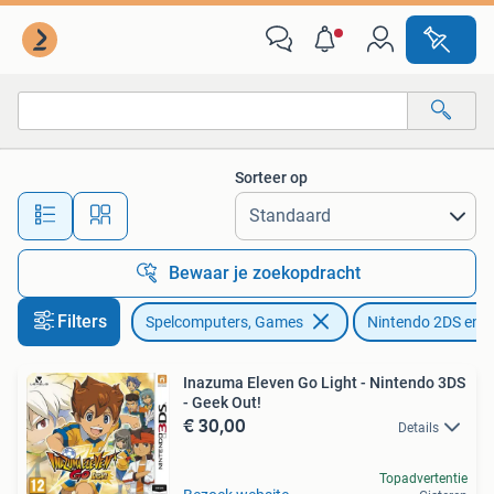
Games | Nintendo 2DS en 3DS
Sorteer op
Alle afstanden…
Bewaar je zoekopdracht
Filters
Spelcomputers, Games
Nintendo 2DS en 
Inazuma Eleven Go Light - Nintendo 3DS
- Geek Out!
€ 30,00
Details
Topadvertentie