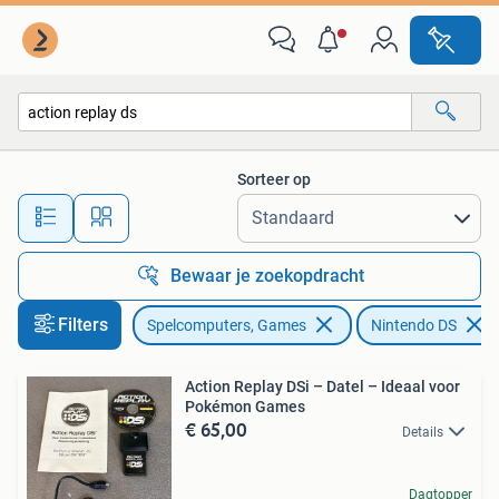
Games | Nintendo DS
Sorteer op
Alle afstanden…
Bewaar je zoekopdracht
Filters
Spelcomputers, Games
Nintendo DS
Action Replay DSi – Datel – Ideaal voor
Pokémon Games
€ 65,00
Details
Dagtopper