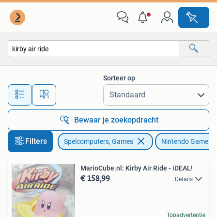
Games | Nintendo GameCube
Sorteer op
Alle afstanden…
Bewaar je zoekopdracht
Filters
Spelcomputers, Games
Nintendo GameCu
MarioCube.nl: Kirby Air Ride - iDEAL!
€ 158,99
Details
Topadvertentie