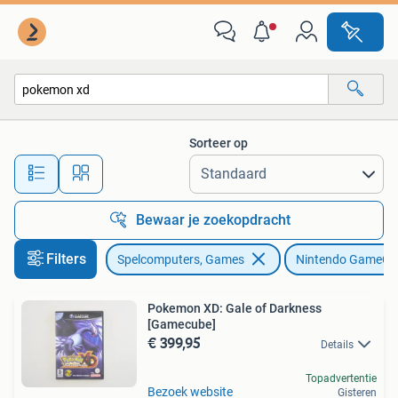
Games | Nintendo GameCube
Sorteer op
Alle afstanden…
Bewaar je zoekopdracht
Filters
Spelcomputers, Games
Nintendo GameCu
Pokemon XD: Gale of Darkness
[Gamecube]
€ 399,95
Details
Topadvertentie
Bezoek website
Gisteren