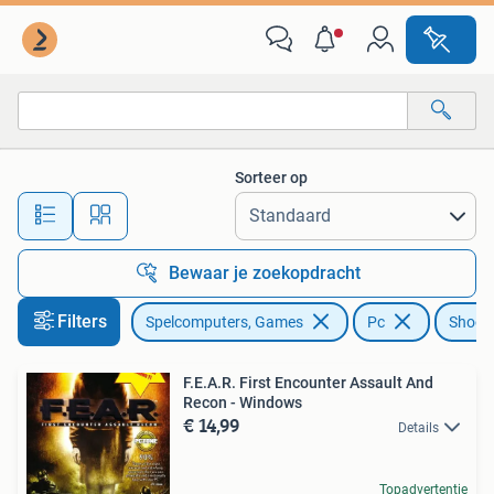
Games | Pc
Sorteer op
Alle afstanden…
Bewaar je zoekopdracht
Filters
Spelcomputers, Games
Pc
Shoot
F.E.A.R. First Encounter Assault And
Recon - Windows
€ 14,99
Details
Topadvertentie