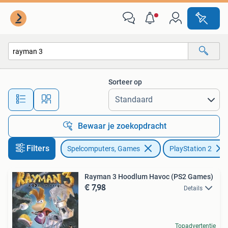
Games | Sony PlayStation 2
Sorteer op
Alle afstanden…
Bewaar je zoekopdracht
Filters
Spelcomputers, Games
PlayStation 2
Rayman 3 Hoodlum Havoc (PS2 Games)
€ 7,98
Details
Topadvertentie