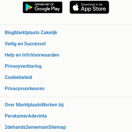
Blog
Marktplaats Zakelijk
Veilig en Succesvol
Help en Info
Voorwaarden
Privacyverklaring
Cookiebeleid
Privacyvoorkeuren
Over Marktplaats
Werken bij
Perskamer
Adevinta
2dehands
2ememain
Sitemap