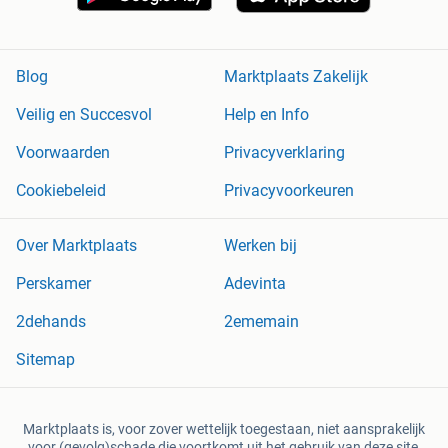
Blog
Marktplaats Zakelijk
Veilig en Succesvol
Help en Info
Voorwaarden
Privacyverklaring
Cookiebeleid
Privacyvoorkeuren
Over Marktplaats
Werken bij
Perskamer
Adevinta
2dehands
2ememain
Sitemap
Marktplaats is, voor zover wettelijk toegestaan, niet aansprakelijk
voor (gevolg)schade die voortkomt uit het gebruik van deze site,