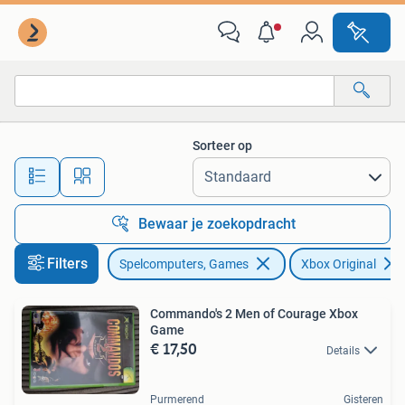
Games | Xbox Original
Sorteer op
Alle afstanden…
Bewaar je zoekopdracht
Filters
Spelcomputers, Games
Xbox Original
Commando's 2 Men of Courage Xbox
Game
€ 17,50
Details
Purmerend
Gisteren