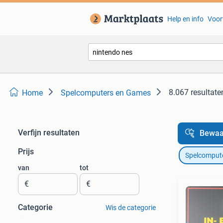
Help en info
Voor
8.067 resultate
Home
Spelcomputers en Games
Verfijn resultaten
Bewaa
Prijs
Spelcomput
van
tot
€
€
Categorie
Wis de categorie