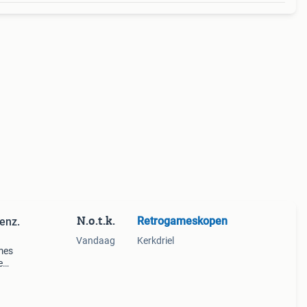
N.o.t.k.
Retrogameskopen
enz.
Vandaag
Kerkdriel
mes
e
 of