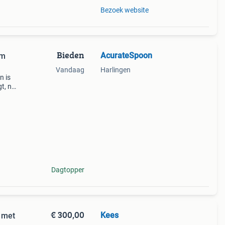
Bezoek website
Bieden
AcurateSpoon
Vandaag
Harlingen
n is
gt, na
 een
Dagtopper
€ 300,00
Kees
2 met