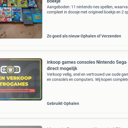
boekje
Aangeboden: 11 nintendo nes spellen, waarva
compleet in doosje met origineel boekje en 2 s
met alleen het boekje. De complete spellen zijn
disney adventures, the gremlins 2, nintendo w
cu
Zo goed als nieuw
Ophalen of Verzenden
inkoop games consoles Nintendo Sega 
direct mogelijk
Verkoop veilig, snel en vertrouwd uw oude ga
en console's en computers. Wij kopen complet
kleine en grote partijen. Dus ook als iets defect
niets waard is. Wij bieden altijd een mooie prijs
Gebruikt
Ophalen