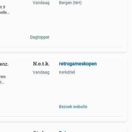
Vandaag
Bergen (NH)
n 9
pellen
orld
Dagtopper
N.o.t.k.
retrogameskopen
enz.
Vandaag
Kerkdriel
mes
e
 of
Bezoek website