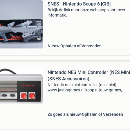
SNES - Nintendo Scope 6 [CIB]
Bekijk de link naar onze webshop voor meer
informatie.
Nieuw
Ophalen of Verzenden
Nintendo NES Mini Controller (NES Mini
(SNES Accessoires)
Nintendo nes mini controller (nes mini)
www.justingames.nl koop al jouw games,
accessoires en consoles veilig en snel via onze
webshop met ideal of klarna achteraf betalen 
Groot assortiment en alles
Zo goed als nieuw
Ophalen of Verzenden