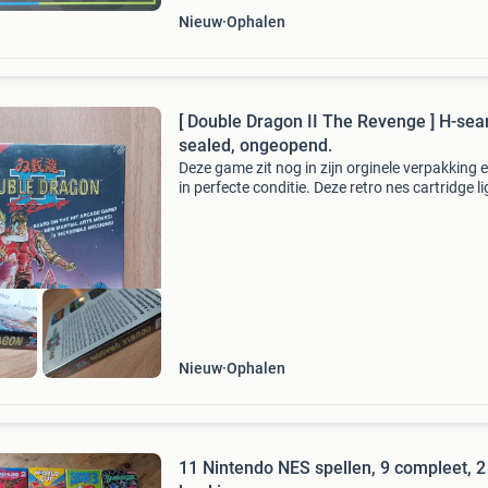
Nieuw
Ophalen
[ Double Dragon II The Revenge ] H-seam
sealed, ongeopend.
Deze game zit nog in zijn orginele verpakking e
in perfecte conditie. Deze retro nes cartridge li
een impulsive koop, al heel wat jaren ergens in
kast, stof te vergaren. Omdat ik wel wat
Nieuw
Ophalen
11 Nintendo NES spellen, 9 compleet, 