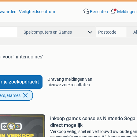
waarden
Veiligheidscentrum
Berichten
Meldingen
Spelcomputers en Games
A
n
voor 'nintendo nes'
Ontvang meldingen van
r je zoekopdracht
nieuwe zoekresultaten
ers, Games
inkoop games consoles Nintendo Sega 
direct mogelijk
Verkoop veilig, snel en vertrouwd uw oude ga