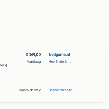
€ 169,00
Nedgame.nl
Vandaag
Heel Nederland
nes))
ini:
vo
Topadvertentie
Bezoek website