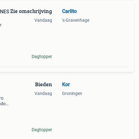
Zie omschrijving
Carlito
2 NES
Vandaag
's-Gravenhage
e
 de
Dagtopper
Bieden
Kor
Vandaag
Groningen
ro
endo
ms
t met
Dagtopper