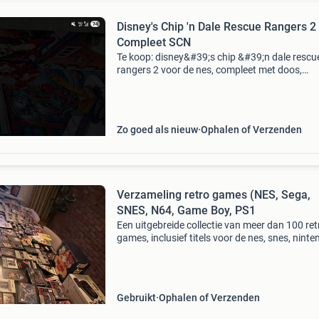
Disney's Chip 'n Dale Rescue Rangers 
Compleet SCN
Te koop: disney&#39;s chip &#39;n dale rescu
rangers 2 voor de nes, compleet met doos,
handleiding en cartridge. Foto&#39;s zijn van
verkoper momenteel ben ik op vakantie vanaf
zaterda
Zo goed als nieuw
Ophalen of Verzenden
Verzameling retro games (NES, Sega,
SNES, N64, Game Boy, PS1
Een uitgebreide collectie van meer dan 100 ret
games, inclusief titels voor de nes, snes, nint
64, game boy en playstation 1. De duurste ite
staan rechts. Veel van de games zijn complee
d
Gebruikt
Ophalen of Verzenden