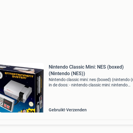
Nintendo Classic Mini: NES (boxed)
(Nintendo (NES))
Nintendo classic mini: nes (boxed) (nintendo (
in de doos: - nintendo classic mini: nintendo
entertainment system, - eén nintendo classic m
nes-controller, - hdmi-kabel, - usb-kabel*, - 30 
Gebruikt
Verzenden