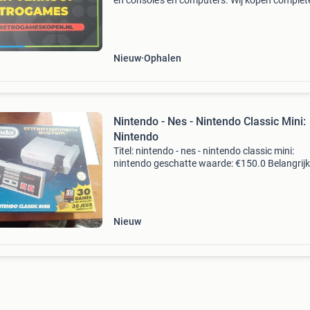
en console's en computers. Wij kopen complet
kleine en grote partijen. Dus ook als iets defect
niets waard is. Wij bieden altijd een mooie prijs
Nieuw
Ophalen
Nintendo - Nes - Nintendo Classic Mini:
Nintendo
Titel: nintendo - nes - nintendo classic mini:
nintendo geschatte waarde: €150.0 Belangrijk
winnende biedingen zijn exclusief 9%
koperbescherming + €3 kavel beschrijving we
minder dan 1
Nieuw