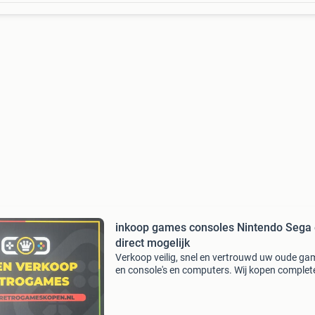
inkoop games consoles Nintendo Sega 
direct mogelijk
Verkoop veilig, snel en vertrouwd uw oude ga
en console's en computers. Wij kopen complet
kleine en grote partijen. Dus ook als iets defect
niets waard is. Wij bieden altijd een mooie prijs