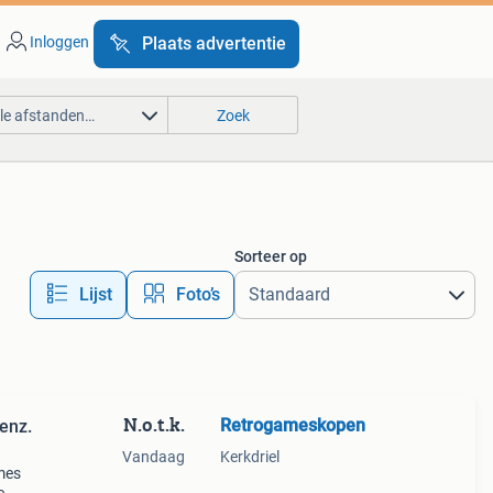
Inloggen
Plaats advertentie
lle afstanden…
Zoek
Sorteer op
Lijst
Foto’s
N.o.t.k.
Retrogameskopen
enz.
Vandaag
Kerkdriel
mes