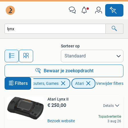
Spelcomputers | Atari
Sorteer op
Alle afstanden…
Bewaar je zoekopdracht
Filters
Spelcomputers, Games
Atari
Verwijder filters
Atari Lynx II
€ 250,00
Details
Topadvertentie
Bezoek website
3 aug 26