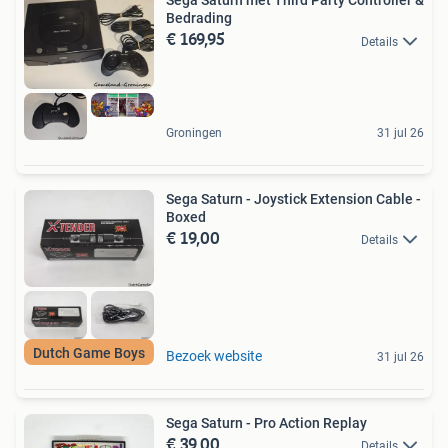
Sega Saturn met Third Party Controller &
Bedrading
€ 169,95
Details
Groningen
31 jul 26
Sega Saturn - Joystick Extension Cable -
Boxed
€ 19,00
Details
Dutch Game Boys
Bezoek website
31 jul 26
Sega Saturn - Pro Action Replay
€ 39,00
Details