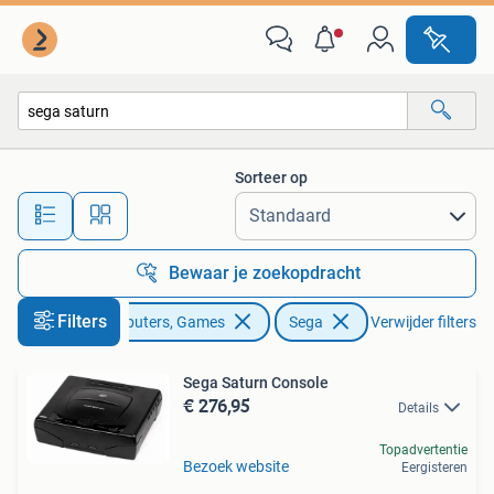
Spelcomputers | Sega
Sorteer op
Alle afstanden…
Bewaar je zoekopdracht
Filters
Spelcomputers, Games
Sega
Verwijder filters
Sega Saturn Console
€ 276,95
Details
Topadvertentie
Bezoek website
Eergisteren