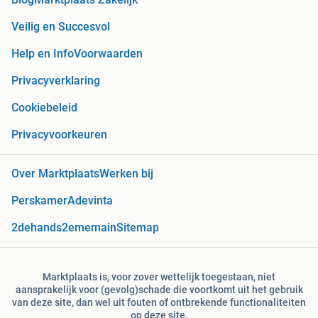
Veilig en Succesvol
Help en Info
Voorwaarden
Privacyverklaring
Cookiebeleid
Privacyvoorkeuren
Over Marktplaats
Werken bij
Perskamer
Adevinta
2dehands
2ememain
Sitemap
Marktplaats is, voor zover wettelijk toegestaan, niet
aansprakelijk voor (gevolg)schade die voortkomt uit het gebruik
van deze site, dan wel uit fouten of ontbrekende functionaliteiten
op deze site.