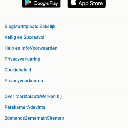
Blog
Marktplaats Zakelijk
Veilig en Succesvol
Help en Info
Voorwaarden
Privacyverklaring
Cookiebeleid
Privacyvoorkeuren
Over Marktplaats
Werken bij
Perskamer
Adevinta
2dehands
2ememain
Sitemap