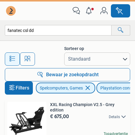
Spelcomputers | Sony PlayStation Consoles | Accessoires
Sorteer op
Alle afstanden…
Bewaar je zoekopdracht
Filters
Spelcomputers, Games
Playstation conso
XXL Racing Champion V2.5 - Grey
edition
€ 675,00
Details
Topadvertentie