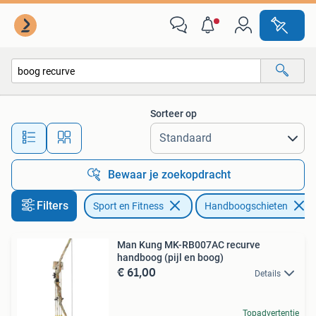
Handboogschieten
Sorteer op
Alle afstanden…
Bewaar je zoekopdracht
Filters
Sport en Fitness
Handboogschieten
Man Kung MK-RB007AC recurve
handboog (pijl en boog)
€ 61,00
Details
Topadvertentie