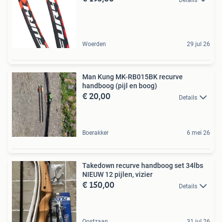
Woerden
29 jul 26
Man Kung MK-RB015BK recurve
handboog (pijl en boog)
€ 20,00
Details
Boerakker
6 mei 26
Takedown recurve handboog set 34lbs
NIEUW 12 pijlen, vizier
€ 150,00
Details
Oostzaan
31 jul 26