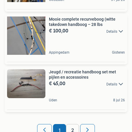
Mooie complete recurveboog (witte
takedown handboog – 28 lbs
€ 100,00
Details
Appingedam
Gisteren
Jeugd / recreatie handboog set met
pijlen en accessoires
€ 45,00
Details
Uden
8 jul 26
1
2