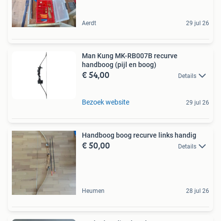
Aerdt
29 jul 26
Man Kung MK-RB007B recurve
handboog (pijl en boog)
€ 54,00
Details
Bezoek website
29 jul 26
Handboog boog recurve links handig
€ 50,00
Details
Heumen
28 jul 26