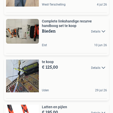
West-Terschelling
4 jul 26
Complete linkshandige recurve
handboog set te koop
Bieden
Details
Elst
10 jun 26
te koop
€ 125,00
Details
Uden
29 jul 26
Latten en pijlen
€ 195,00
Details