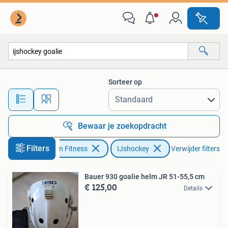
IJshockey
Sorteer op
Alle afstanden…
Bewaar je zoekopdracht
Filters
Sport en Fitness
IJshockey
Verwijder filters
Bauer 930 goalie helm JR 51-55,5 cm
€ 125,00
Details