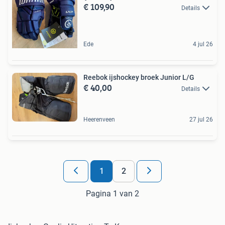
€ 109,90
Details
Ede
4 jul 26
Reebok ijshockey broek Junior L/G
€ 40,00
Details
Heerenveen
27 jul 26
1
2
Pagina 1 van 2