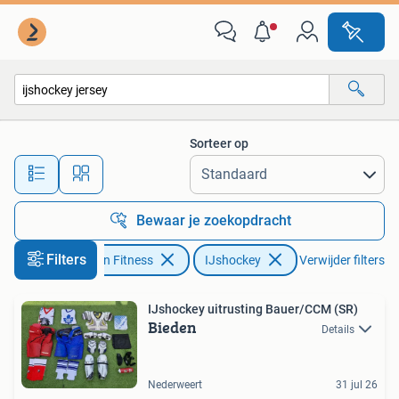
IJshockey
Sorteer op
Alle afstanden…
Bewaar je zoekopdracht
Filters
Sport en Fitness
IJshockey
Verwijder filters
IJshockey uitrusting Bauer/CCM (SR)
Bieden
Details
Nederweert
31 jul 26