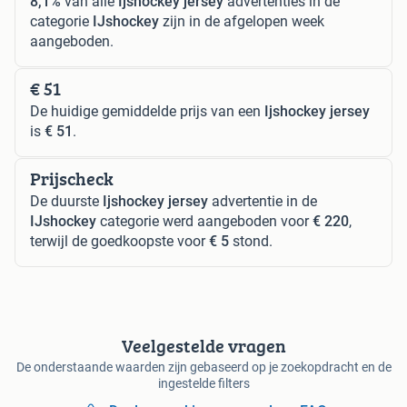
8,1%
van alle
Ijshockey jersey
advertenties in de
categorie
IJshockey
zijn in de afgelopen week
aangeboden.
€ 51
De huidige gemiddelde prijs van een
Ijshockey jersey
is
€ 51
.
Prijscheck
De duurste
Ijshockey jersey
advertentie in de
IJshockey
categorie werd aangeboden voor
€ 220
,
terwijl de goedkoopste voor
€ 5
stond.
Veelgestelde vragen
De onderstaande waarden zijn gebaseerd op je zoekopdracht en de
ingestelde filters