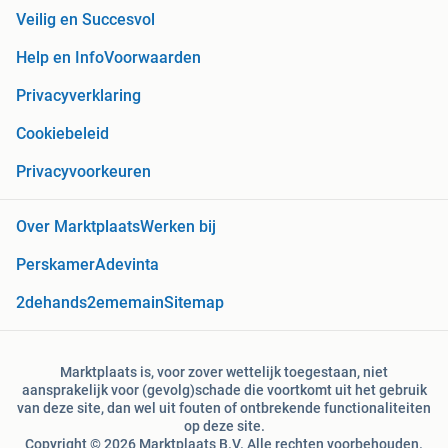
Veilig en Succesvol
Help en Info
Voorwaarden
Privacyverklaring
Cookiebeleid
Privacyvoorkeuren
Over Marktplaats
Werken bij
Perskamer
Adevinta
2dehands
2ememain
Sitemap
Marktplaats is, voor zover wettelijk toegestaan, niet
aansprakelijk voor (gevolg)schade die voortkomt uit het gebruik
van deze site, dan wel uit fouten of ontbrekende functionaliteiten
op deze site.
Copyright © 2026 Marktplaats B.V. Alle rechten voorbehouden.