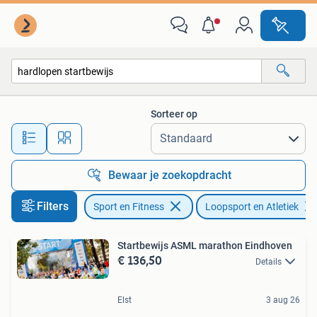
Loopsport en Atletiek
Sorteer op
Alle afstanden…
Bewaar je zoekopdracht
Filters
Sport en Fitness
Loopsport en Atletiek
Startbewijs ASML marathon Eindhoven
€ 136,50
Details
Elst
3 aug 26