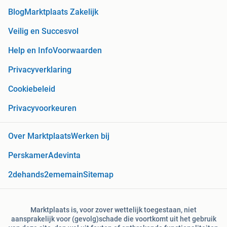
Blog
Marktplaats Zakelijk
Veilig en Succesvol
Help en Info
Voorwaarden
Privacyverklaring
Cookiebeleid
Privacyvoorkeuren
Over Marktplaats
Werken bij
Perskamer
Adevinta
2dehands
2ememain
Sitemap
Marktplaats is, voor zover wettelijk toegestaan, niet
aansprakelijk voor (gevolg)schade die voortkomt uit het gebruik