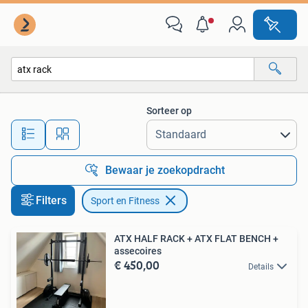
Sport en Fitness
Sorteer op
Alle afstanden…
Bewaar je zoekopdracht
Filters
Sport en Fitness
ATX HALF RACK + ATX FLAT BENCH +
assecoires
€ 450,00
Details