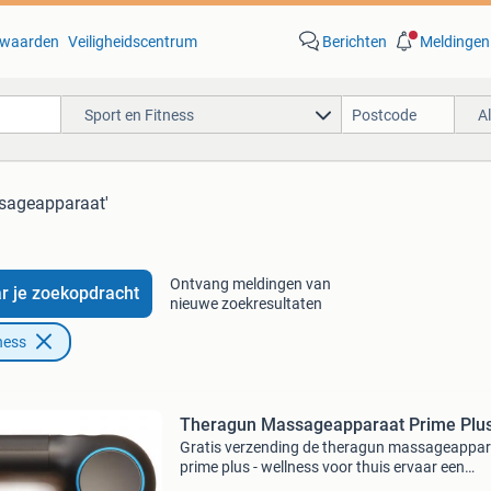
waarden
Veiligheidscentrum
Berichten
Meldingen
Sport en Fitness
A
sageapparaat'
Ontvang meldingen van
r je zoekopdracht
nieuwe zoekresultaten
ness
Theragun Massageapparaat Prime Plu
Gratis verzending de theragun massageappa
prime plus - wellness voor thuis ervaar een
rustgevende wellness- en herstelroutine met d