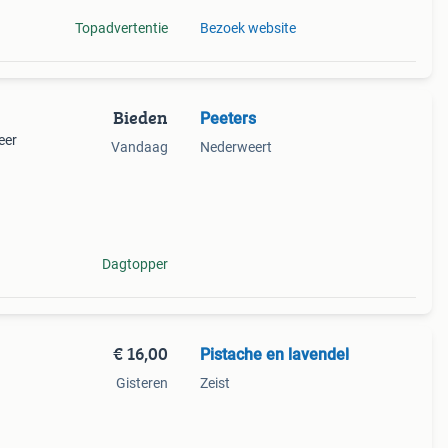
Topadvertentie
Bezoek website
Bieden
Peeters
eer
Vandaag
Nederweert
De
 en de
Dagtopper
€ 16,00
Pistache en lavendel
Gisteren
Zeist