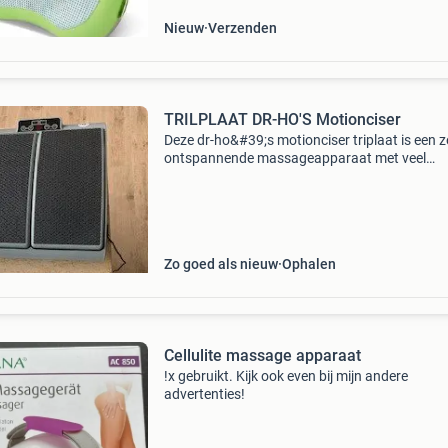
Nieuw
Verzenden
TRILPLAAT DR-HO'S Motionciser
Deze dr-ho&#39;s motionciser triplaat is een z
ontspannende massageapparaat met veel
gezondheidsvoordelen voor uw hele lichaam. 
gewrichten van voeten en enkels los te maken
beenspieren
Zo goed als nieuw
Ophalen
Cellulite massage apparaat
!x gebruikt. Kijk ook even bij mijn andere
advertenties!