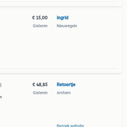
€ 15,00
ingrid
Gisteren
Nieuwegein
€ 48,85
Retoertje
|
Gisteren
Arnhem
jn
tdruk-
e en
Bezoek website