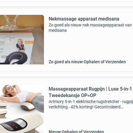
Nekmassage apparaat medisana
Zo goed als nieuw nek massageapparaat van
medisana
Zo goed als nieuw
Ophalen of Verzenden
Massageapparaat Rugpijn | Luxe 5-in-1 
Tweedekansje OP=OP
Artmory 5-in-1 elektrische rugstretcher - rugpi
verlichting - 42% korting! Gecontroleerd
retourproduct - 100% functioneel. 5-In-1: luch
tractie, ems-massage, warmtetherapie, vibrati
lichtth
Nieuw
Ophalen of Verzenden