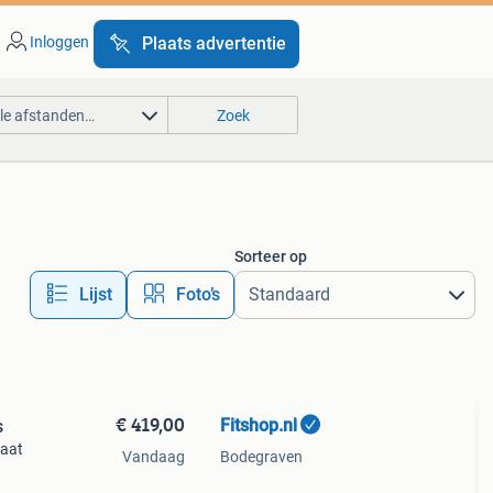
Inloggen
Plaats advertentie
lle afstanden…
Zoek
Sorteer op
Lijst
Foto’s
€ 419,00
Fitshop.nl
s
raat
Vandaag
Bodegraven
e