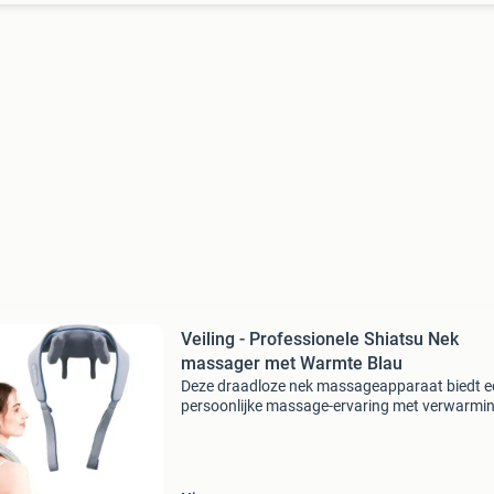
Veiling - Professionele Shiatsu Nek
massager met Warmte Blau
Deze draadloze nek massageapparaat biedt e
persoonlijke massage-ervaring met verwarmin
drie modi en een draagbaar ontwerp voor geb
in verschillende houdingen.dit massageappar
onderscheidt z