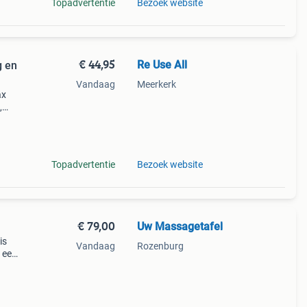
Topadvertentie
Bezoek website
€ 44,95
Re Use All
g en
Vandaag
Meerkerk
ax
,
Topadvertentie
Bezoek website
€ 79,00
Uw Massagetafel
is
Vandaag
Rozenburg
 een
 de
en is