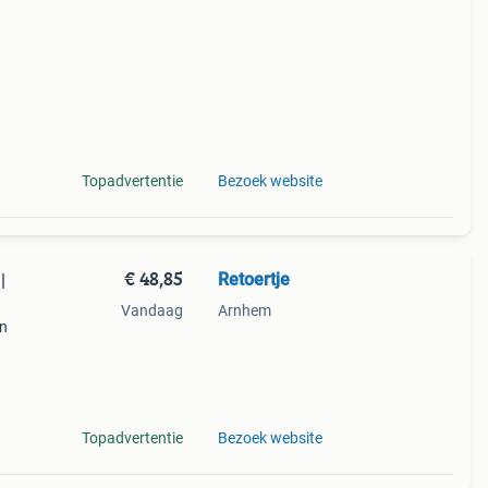
Topadvertentie
Bezoek website
€ 48,85
Retoertje
|
Vandaag
Arnhem
jn
tdruk-
e en
Topadvertentie
Bezoek website