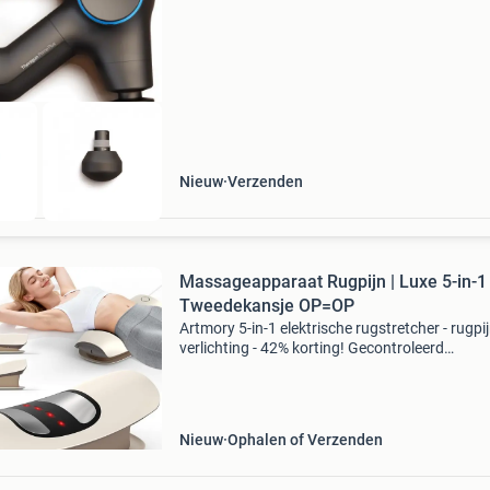
theragun massageapparaat prime plus. Dit
premium massageapparaa
Nieuw
Verzenden
Massageapparaat Rugpijn | Luxe 5-in-1 
Tweedekansje OP=OP
Artmory 5-in-1 elektrische rugstretcher - rugpi
verlichting - 42% korting! Gecontroleerd
retourproduct - 100% functioneel. 5-In-1: luch
tractie, ems-massage, warmtetherapie, vibrati
lichtth
Nieuw
Ophalen of Verzenden