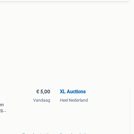
€ 5,00
XL Auctions
Vandaag
Heel Nederland
en
g,
ruik
aat