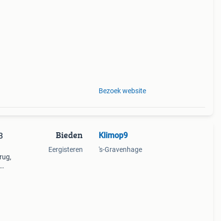
e
Bezoek website
Bieden
Klimop9
3
Eergisteren
's-Gravenhage
rug,
age.
ot op