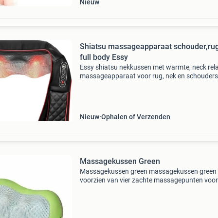
Nieuw
Shiatsu massageapparaat schouder,ru
full body Essy
Essy shiatsu nekkussen met warmte, neck rel
massageapparaat voor rug, nek en schouders
massage roller tegen nekpijn, nekmassage &
rugmassage apparaat, neckrelax
massageapparaat • professionele
Nieuw
Ophalen of Verzenden
Massagekussen Green
Massagekussen green massagekussen green 
voorzien van vier zachte massagepunten voor
ontspannende en verwarmende massage voor
nek, bovenrug en onderrug. Het massagekuss
gemakkelijk en ve