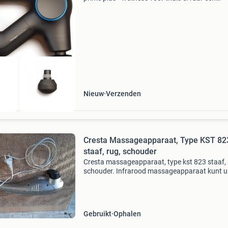
rustgevende wellness- en herstelroutine met d
theragun massageapparaat prime plus. Dit
premium massageapparaa
Nieuw
Verzenden
Cresta Massageapparaat, Type KST 82
staaf, rug, schouder
Cresta massageapparaat, type kst 823 staaf, 
schouder. Infrarood massageapparaat kunt u
genieten van een ontspannende vibratiemass
De infrarood warmtefunctie dringt diep door t
de spieren
Gebruikt
Ophalen