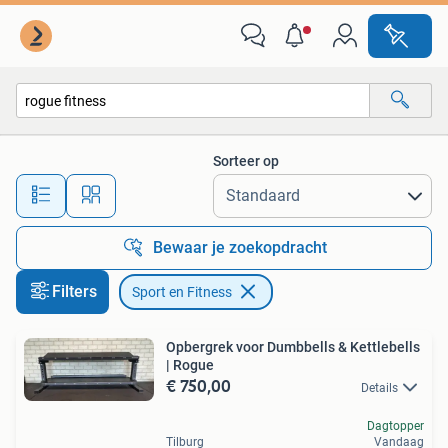
Sport en Fitness
Sorteer op
Alle afstanden…
Bewaar je zoekopdracht
Filters
Sport en Fitness
Opbergrek voor Dumbbells & Kettlebells
| Rogue
€ 750,00
Details
Dagtopper
Tilburg
Vandaag