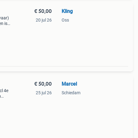
€ 50,00
Kling
waar)
20 jul 26
Oss
en is
u’s
95
€ 50,00
Marcel
cl 4e
25 jul 26
Schiedam
n
an
euro