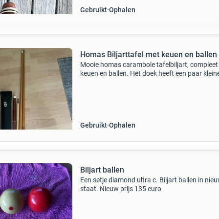
Gebruikt
Ophalen
Homas Biljarttafel met keuen en ballen
Mooie homas carambole tafelbiljart, compleet
keuen en ballen. Het doek heeft een paar klein
gaatjes, maar deze zijn zeker niet storend voor
spelplezier. Ideaal voor urenlang speelplezier t
Gebruikt
Ophalen
Biljart ballen
Een setje diamond ultra c. Biljart ballen in nieuw
staat. Nieuw prijs 135 euro