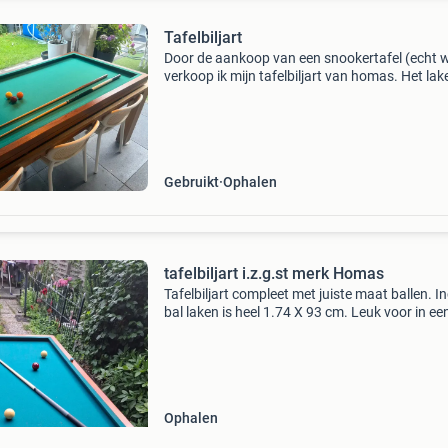
Tafelbiljart
Door de aankoop van een snookertafel (echt 
verkoop ik mijn tafelbiljart van homas. Het lak
nog in een uitstekende staat. Inclusief twee ke
en gekleurde ballen. Lengte: 175 cm breedte: 
Gebruikt
Ophalen
tafelbiljart i.z.g.st merk Homas
Tafelbiljart compleet met juiste maat ballen. In
bal laken is heel 1.74 X 93 cm. Leuk voor in ee
mancave of op zolder. Incl merk keu van u-xu
sport ter waarde van 70 euro. Totaal prijs 50 
Ophalen