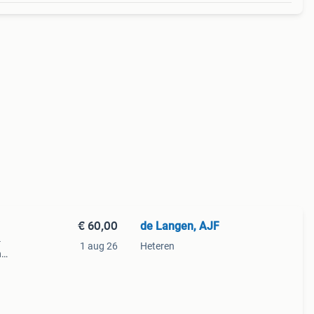
€ 60,00
de Langen, AJF
-
1 aug 26
Heteren
n