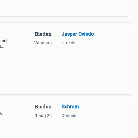
Bieden
Jasper Oviedo
 met
Vandaag
Utrecht
e
 het
hui
Bieden
Schram
1 aug 26
Dongen