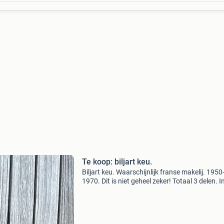
Te koop: biljart keu.
Biljart keu. Waarschijnlijk franse makelij. 1950
1970. Dit is niet geheel zeker! Totaal 3 delen. I
foudraal, waarvan de gesp roest vertoont.