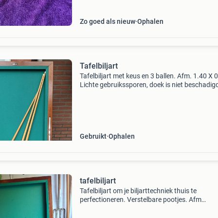
Zo goed als nieuw
Ophalen
Tafelbiljart
Tafelbiljart met keus en 3 ballen. Afm. 1.40 X 
Lichte gebruikssporen, doek is niet beschadig
Gebruikt
Ophalen
tafelbiljart
Tafelbiljart om je biljarttechniek thuis te
perfectioneren. Verstelbare pootjes. Afm
94x174cm. Laken is nog prima. Staat in
verwarmde ruimte.