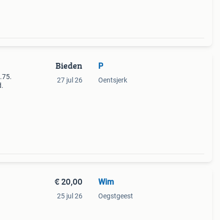
Bieden
P
0.75.
27 jul 26
Oentsjerk
d.
€ 20,00
Wim
25 jul 26
Oegstgeest