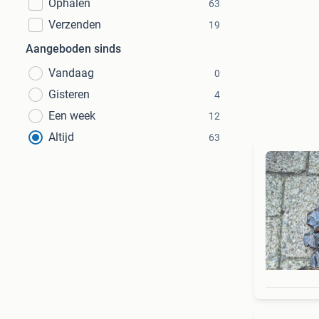
Ophalen
63
Verzenden
19
Aangeboden sinds
Vandaag
0
Gisteren
4
Een week
12
Altijd
63