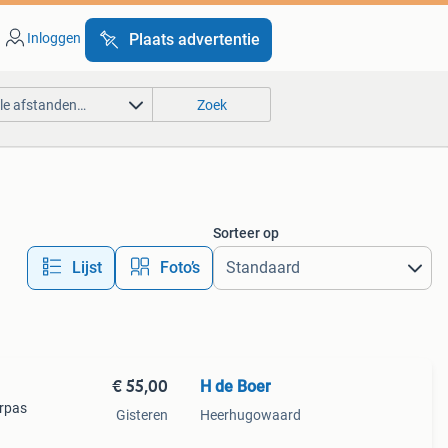
Inloggen
Plaats advertentie
lle afstanden…
Zoek
Sorteer op
Lijst
Foto’s
€ 55,00
H de Boer
erpas
Gisteren
Heerhugowaard