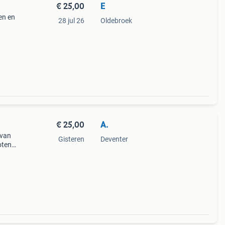
€ 25,00
E
en en
28 jul 26
Oldebroek
€ 25,00
A.
 van
Gisteren
Deventer
oten
l
 twee