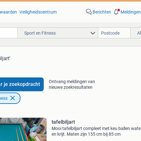
waarden
Veiligheidscentrum
Berichten
Meldingen
Sport en Fitness
A
ljart'
Ontvang meldingen van
r je zoekopdracht
nieuwe zoekresultaten
ness
tafelbiljart
Mooi tafelbiljart compleet met keu ballen wat
en krijt. Maten zijn 155 cm bij 85 cm