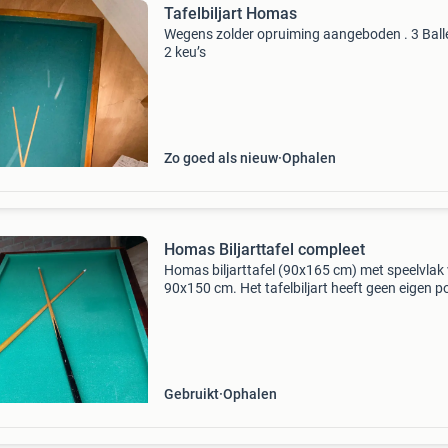
Tafelbiljart Homas
Wegens zolder opruiming aangeboden . 3 Ball
2 keu’s
Zo goed als nieuw
Ophalen
Homas Biljarttafel compleet
Homas biljarttafel (90x165 cm) met speelvlak
90x150 cm. Het tafelbiljart heeft geen eigen p
maar kan gemakkelijk op je eigen (keuken)tafe
worden gelegd en weer opgeborgen. Inclusief
keue
Gebruikt
Ophalen