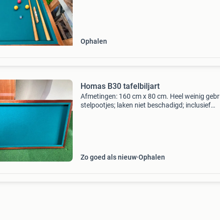
Ophalen
Homas B30 tafelbiljart
Afmetingen: 160 cm x 80 cm. Heel weinig gebru
stelpootjes; laken niet beschadigd; inclusief
accessoires zoals krijt, keu&#39;s en ballen. 
van zolder naar b.g.g. Getild worden.
Zo goed als nieuw
Ophalen