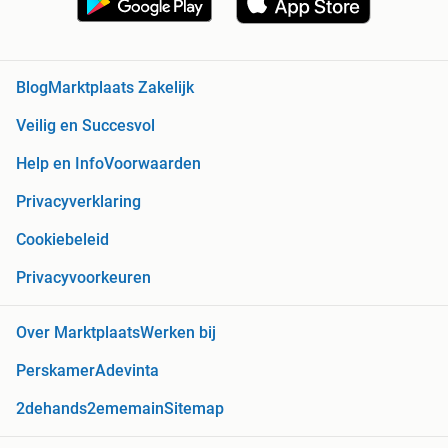
Blog
Marktplaats Zakelijk
Veilig en Succesvol
Help en Info
Voorwaarden
Privacyverklaring
Cookiebeleid
Privacyvoorkeuren
Over Marktplaats
Werken bij
Perskamer
Adevinta
2dehands
2ememain
Sitemap