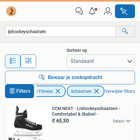
Schaatsen
Sorteer op
Alle afstanden…
Bewaar je zoekopdracht
Filters
Sport en Fitness
Schaatsen
Verwijder filters
CCM NEXT - IJshockeyschaatsen -
Comfortabel & Stabiel -
€ 65,50
Details