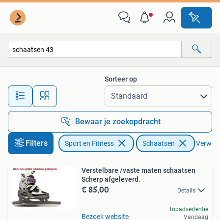
Schaatsen
Sorteer op
Alle afstanden…
Bewaar je zoekopdracht
Filters
Sport en Fitness
Schaatsen
Verwijde
Verstelbare /vaste maten schaatsen
Scherp afgeleverd.
€ 85,00
Details
Topadvertentie
Bezoek website
Vandaag