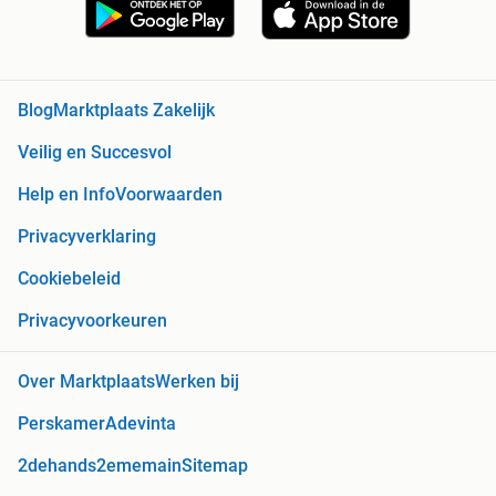
Blog
Marktplaats Zakelijk
Veilig en Succesvol
Help en Info
Voorwaarden
Privacyverklaring
Cookiebeleid
Privacyvoorkeuren
Over Marktplaats
Werken bij
Perskamer
Adevinta
2dehands
2ememain
Sitemap