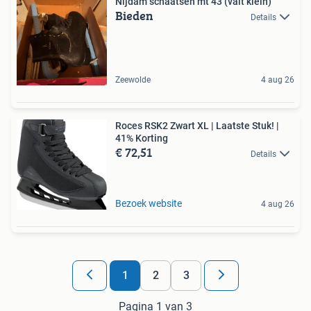
Nijdam schaatsen mt 43 (valt klein)
Bieden
Details
Zeewolde
4 aug 26
Roces RSK2 Zwart XL | Laatste Stuk! |
41% Korting
€ 72,51
Details
Bezoek website
4 aug 26
1
2
3
Pagina 1 van 3