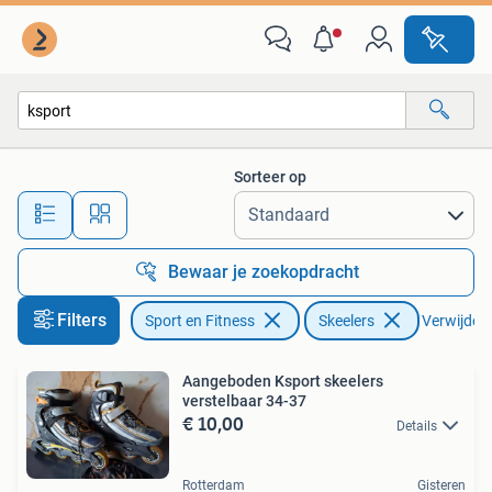
Skeelers
Sorteer op
Alle afstanden…
Bewaar je zoekopdracht
Filters
Sport en Fitness
Skeelers
Verwijder f
Aangeboden Ksport skeelers
verstelbaar 34-37
€ 10,00
Details
Rotterdam
Gisteren