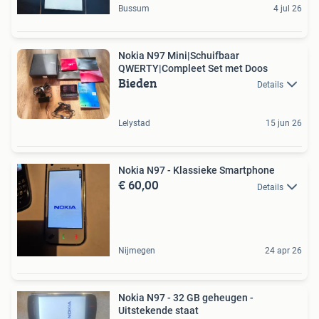
Bussum
4 jul 26
Nokia N97 Mini|Schuifbaar
QWERTY|Compleet Set met Doos
Bieden
Details
Lelystad
15 jun 26
Nokia N97 - Klassieke Smartphone
€ 60,00
Details
Nijmegen
24 apr 26
Nokia N97 - 32 GB geheugen -
Uitstekende staat