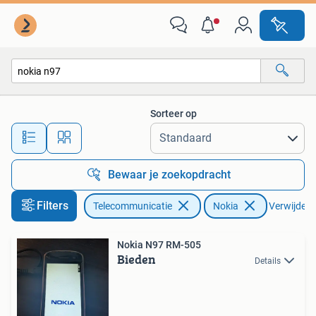
Mobiele telefoons | Nokia
Sorteer op
Alle afstanden…
Bewaar je zoekopdracht
Filters
Telecommunicatie
Nokia
Verwijder f
Nokia N97 RM-505
Bieden
Details