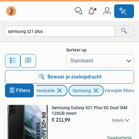
Mobiele telefoons | Samsung
Sorteer op
Alle afstanden…
Bewaar je zoekopdracht
Filters
Telecommunicatie
Samsung
Verwijder filters
Samsung Galaxy S21 Plus 5G Dual SIM
128GB zwart
€ 211,99
Details
Topadvertentie