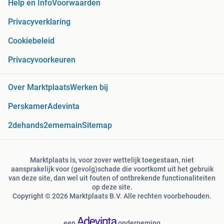
Help en Info
Voorwaarden
Privacyverklaring
Cookiebeleid
Privacyvoorkeuren
Over Marktplaats
Werken bij
Perskamer
Adevinta
2dehands
2ememain
Sitemap
Marktplaats is, voor zover wettelijk toegestaan, niet
aansprakelijk voor (gevolg)schade die voortkomt uit het gebruik
van deze site, dan wel uit fouten of ontbrekende functionaliteiten
op deze site.
Copyright © 2026 Marktplaats B.V. Alle rechten voorbehouden.
een
onderneming