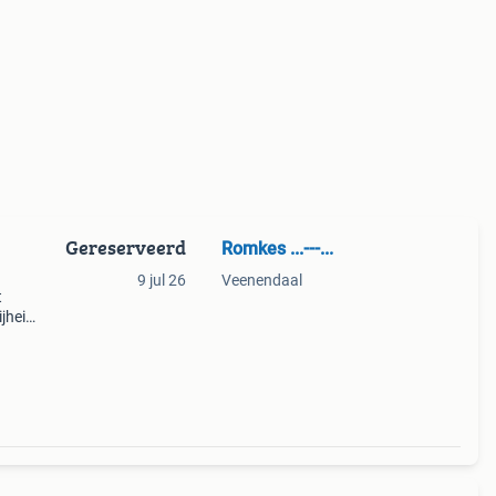
Gereserveerd
Romkes ...---...
9 jul 26
Veenendaal
t
ijheid
en:
;