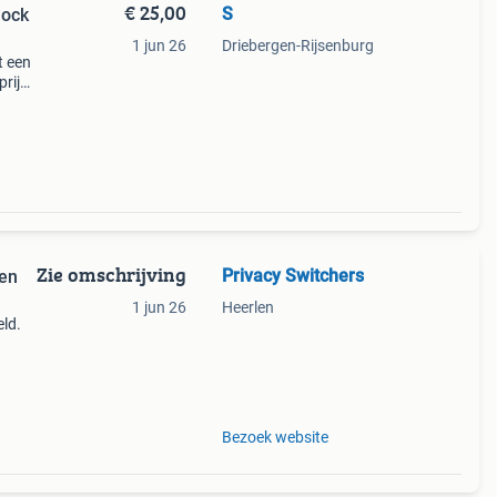
€ 25,00
S
lock
1 jun 26
Driebergen-Rijsenburg
t een
prijs
e a
Zie omschrijving
Privacy Switchers
 en
1 jun 26
Heerlen
eld.
of
r is
Bezoek website