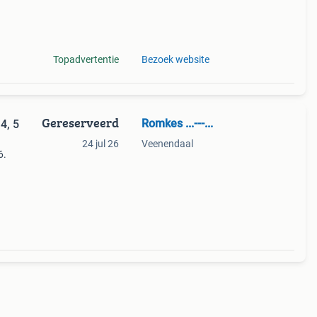
of
r is
Topadvertentie
Bezoek website
Gereserveerd
Romkes ...---...
4, 5
24 jul 26
Veenendaal
6.
eze