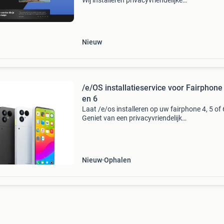
Wij installeren privacyvriendelijke
besturingssystemen op je laptop, desktop pc 
smartphone zodat jouw persoonlijke data bete
beschermd tegen tr
Nieuw
/e/OS installatieservice voor Fairphone 
en 6
Laat /e/os installeren op uw fairphone 4, 5 of 
Geniet van een privacyvriendelijk
besturingssysteem zonder google-diensten. D
service omvat de installatie van /e/os en
basisconfiguratie, zodat u
Nieuw
Ophalen