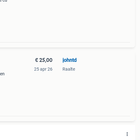
e cd
€ 25,00
johntd
25 apr 26
Raalte
 en