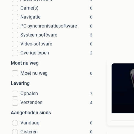
Game(s)
0
Navigatie
0
PC-synchronisatiesoftware
0
Systeemsoftware
3
Video-software
0
Overige typen
2
Moet nu weg
Moet nu weg
0
Levering
Ophalen
7
Verzenden
4
Aangeboden sinds
Vandaag
0
Gisteren
0