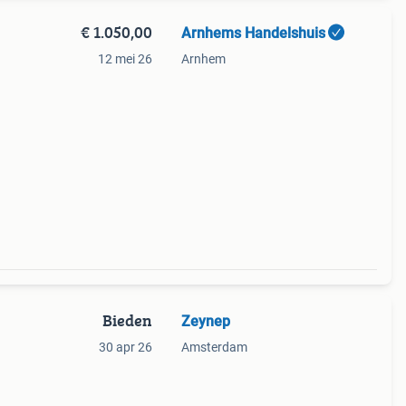
€ 1.050,00
Arnhems Handelshuis
12 mei 26
Arnhem
Bieden
Zeynep
30 apr 26
Amsterdam