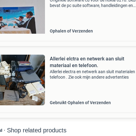
Originele software cd voor de nokia 6210. Dez
bevat de pc suite software, handleidingen en
andere hulpmiddelen om uw nokia 6210 te
synchroniseren met uw computer. Ideaal voor
verzamelaars of voor
Ophalen of Verzenden
Allerlei elctra en netwerk aan sluit
materiaal en telefoon.
Allerlei electra en netwerk aan sluit materialen
telefoon . Zie ook mijn andere advertenties
Gebruikt
Ophalen of Verzenden