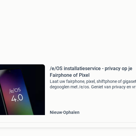
/e/OS installatieservice - privacy op je
Fairphone of Pixel
Laat uw fairphone, pixel, shiftphone of gigase
degooglen met /e/os. Geniet van privacy en vr
zonder google-diensten. Ondersteunde modell
fairphone 4, 5 en 6; pixel 5, 7 en 8 + pixel tablet
Nieuw
Ophalen