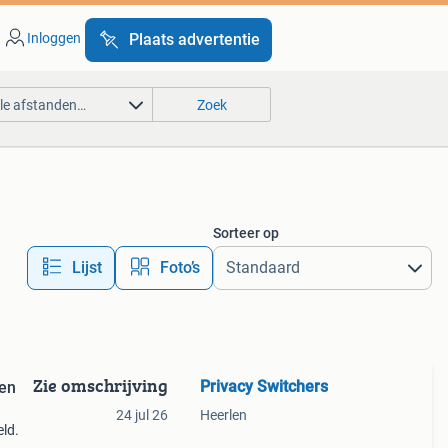
Inloggen
Plaats advertentie
lle afstanden…
Zoek
Sorteer op
Lijst
Foto’s
Zie omschrijving
Privacy Switchers
 en
24 jul 26
Heerlen
eld.