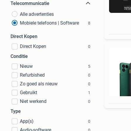
Telecommunicatie
Alle advertenties
Mobiele telefoons | Software
8
Direct Kopen
Direct Kopen
0
Conditie
Nieuw
5
Refurbished
0
Zo goed als nieuw
0
Gebruikt
1
Niet werkend
0
Type
App(s)
0
Audio-software
0