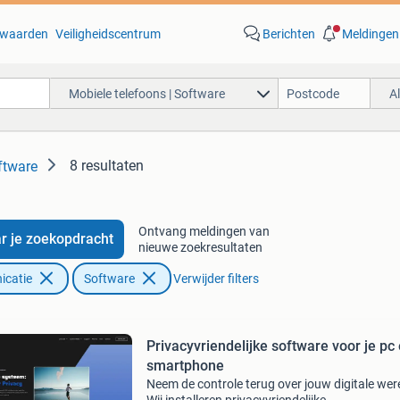
waarden
Veiligheidscentrum
Berichten
Meldingen
Mobiele telefoons | Software
A
8 resultaten
ftware
Ontvang meldingen van
r je zoekopdracht
nieuwe zoekresultaten
icatie
Software
Verwijder filters
Privacyvriendelijke software voor je pc
smartphone
Neem de controle terug over jouw digitale wer