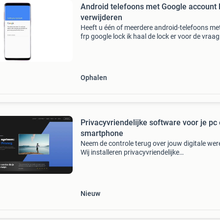
Android telefoons met Google account 
verwijderen
Heeft u één of meerdere android-telefoons me
frp google lock ik haal de lock er voor de vraag
af, zodat de toestellen weer bruikbaar zijn. ✅
Uitsluitend android, geen iphone ✅ zowel klein
Ophalen
Privacyvriendelijke software voor je pc
smartphone
Neem de controle terug over jouw digitale wer
Wij installeren privacyvriendelijke
besturingssystemen op je laptop, desktop pc 
smartphone zodat jouw persoonlijke data bete
beschermd tegen tr
Nieuw