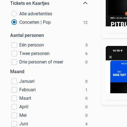
Tickets en Kaartjes
Alle advertenties
Concerten | Pop
12
Aantal personen
Eén persoon
5
Twee personen
6
Drie personen of meer
0
Maand
Januari
0
Februari
1
Maart
0
April
0
Mei
0
Juni
4