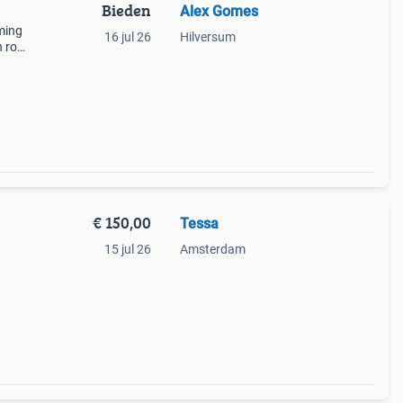
Bieden
Alex Gomes
oming
16 jul 26
Hilversum
n row
via
€ 150,00
Tessa
15 jul 26
Amsterdam