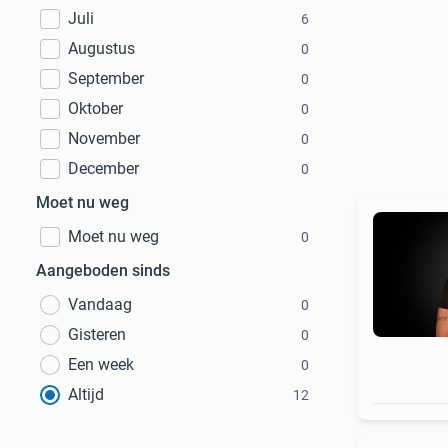
Juli
6
Augustus
0
September
0
Oktober
0
November
0
December
0
Moet nu weg
Moet nu weg
0
Aangeboden sinds
Vandaag
0
Gisteren
0
Een week
0
Altijd
12