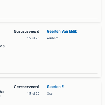
Gereserveerd
Geerten Van Eldik
15 jul 26
Arnhem
ro per
Gereserveerd
Geerten E
bull
15 jul 26
Oss
!