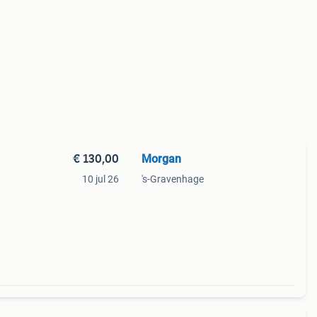
€ 130,00
Morgan
10 jul 26
's-Gravenhage