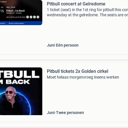
Pitbull concert at Gelredome
1 ticket (seat) in the 1st ring for pitbull this c
wednesday at the gelredome. The seats are o
22, seat 73 in section 121. Tickets will be sent 
ticketmaster or email. Unfortunately, i ca
Juni
Eén persoon
Pitbull tickets 2x Golden cirkel
Moet helaas morgenvroeg ineens werken
Juni
Twee personen