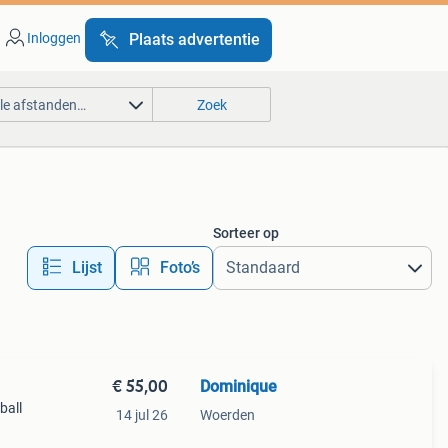
Inloggen
Plaats advertentie
lle afstanden…
Zoek
Sorteer op
Lijst
Foto’s
€ 55,00
Dominique
ball
14 jul 26
Woerden