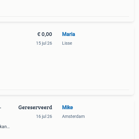
€ 0,00
Maria
15 jul 26
Lisse
Gereserveerd
Mike
–
16 jul 26
Amsterdam
 kan
. 🎟️
uli 🕺