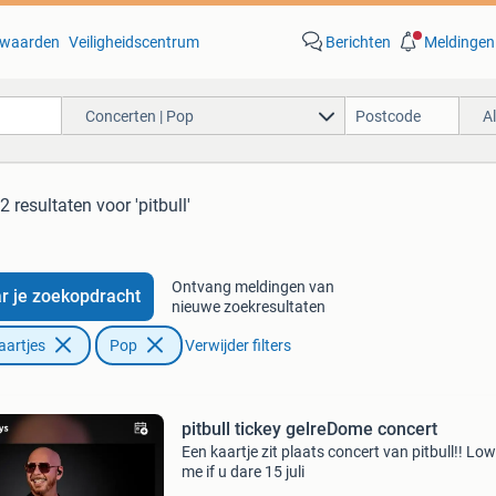
waarden
Veiligheidscentrum
Berichten
Meldingen
Concerten | Pop
A
2 resultaten
voor 'pitbull'
Ontvang meldingen van
r je zoekopdracht
nieuwe zoekresultaten
aartjes
Pop
Verwijder filters
pitbull tickey gelreDome concert
Een kaartje zit plaats concert van pitbull!! Low
me if u dare 15 juli