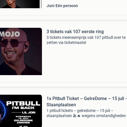
Juni
Eén persoon
3 tickets vak 107 eerste ring
3 tickets meeneemprijs vak 107 pitbull over te
zetten via ticketmaster
1x Pitbull Ticket – GelreDome – 15 juli 
Staanplaatsen
1 pitbull tickets – gelredome – 15 juli –
staanplaatsen 🎤🔥 wegens omstandigheden
ik helaas niet meer naar het concert van pitbull.
1 Originele ticket 📍 gelredome, arnhem 📅 15 j