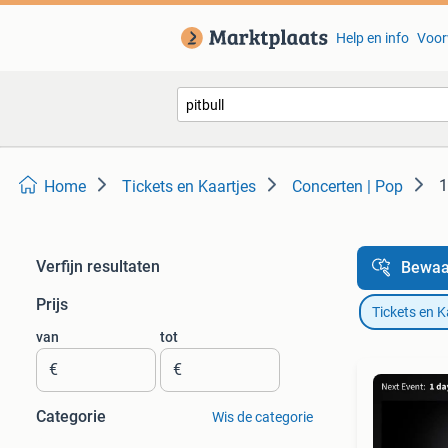
Help en info
Voor
1
Home
Tickets en Kaartjes
Concerten | Pop
Verfijn resultaten
Bewaa
Prijs
Tickets en K
van
tot
€
€
Categorie
Wis de categorie