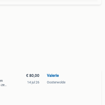
€ 80,00
Valerie
den
14 jul 26
Oosterwolde
n ze