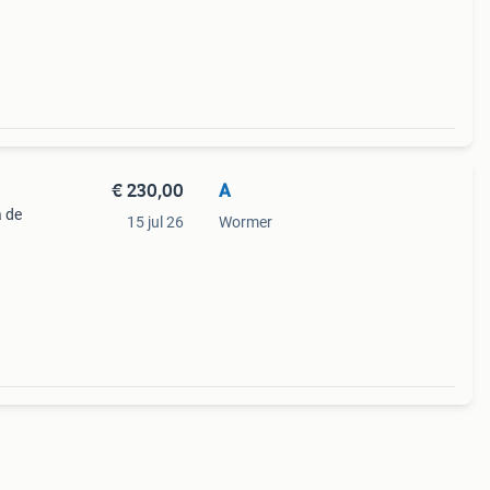
€ 230,00
A
a de
15 jul 26
Wormer