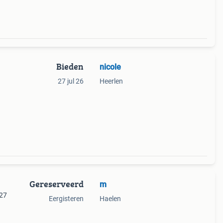
Bieden
nicole
27 jul 26
Heerlen
Gereserveerd
m
027
Eergisteren
Haelen