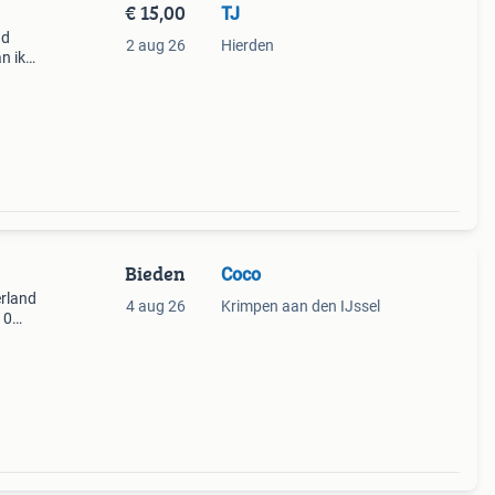
€ 15,00
TJ
nd
2 aug 26
Hierden
n ik
Bieden
Coco
erland
4 aug 26
Krimpen aan den IJssel
10
alen