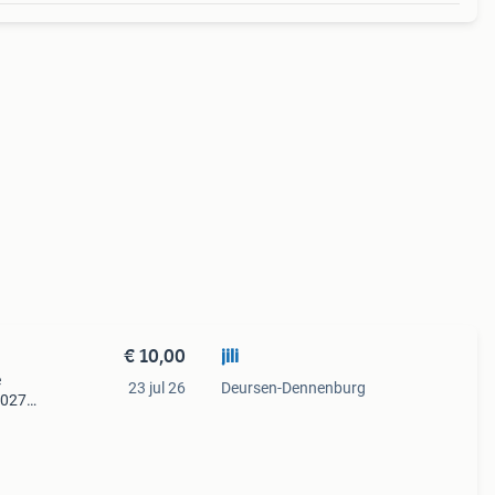
€ 10,00
jili
e
23 jul 26
Deursen-Dennenburg
2027