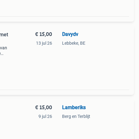
€ 15,00
Davydv
 met
13 jul 26
Lebbeke, BE
 van
e
€ 15,00
Lamberiks
9 jul 26
Berg en Terblijt