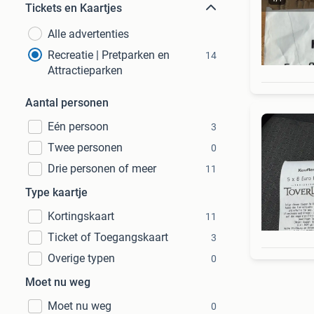
Tickets en Kaartjes
Alle advertenties
Recreatie | Pretparken en
14
Attractieparken
Aantal personen
Eén persoon
3
Twee personen
0
Drie personen of meer
11
Type kaartje
Kortingskaart
11
Ticket of Toegangskaart
3
Overige typen
0
Moet nu weg
Moet nu weg
0