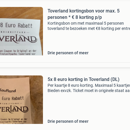
Toverland kortingsbon voor max. 5
personen * € 8 korting p/p
Kortingsbon om met maximaal 5 personen
toverland te bezoeken met €8 korting per entr
bewijs. Geldig tot 17-01-2027 zowel voor kind
als volwassenen. Online overdraagbaar of op
bij tiel.
Drie personen of meer
5x 8 euro korting in Toverland (DL)
Per kaartje 8 euro korting. Maximaal 5 kaartje
Bieden exvzk. Ticket moet in originele staat a
kassa worden getoond. Alleen opsturen dus.
Drie personen of meer