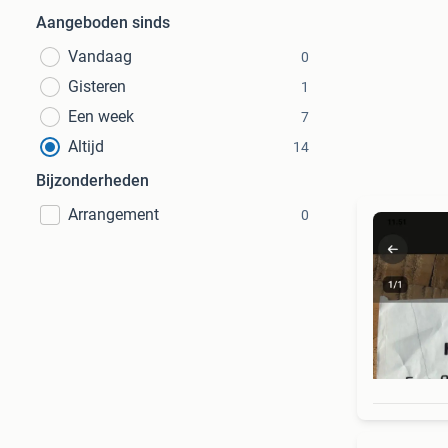
Aangeboden sinds
Vandaag
0
Gisteren
1
Een week
7
Altijd
14
Bijzonderheden
Arrangement
0