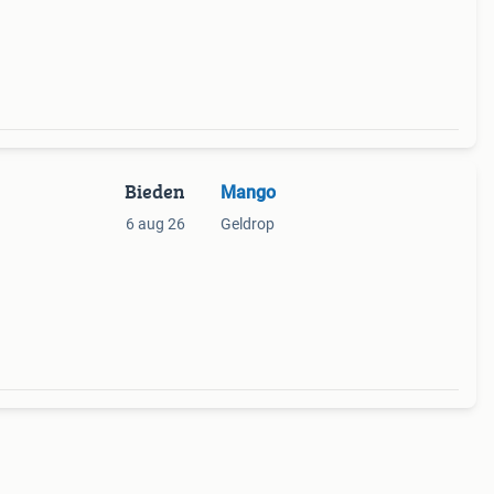
r of
Bieden
Mango
6 aug 26
Geldrop