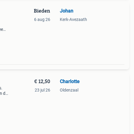
Bieden
Johan
6 aug 26
Kerk-Avezaath
ee
eren
halen
€ 12,50
Charlotte
s.
23 jul 26
Oldenzaal
an de