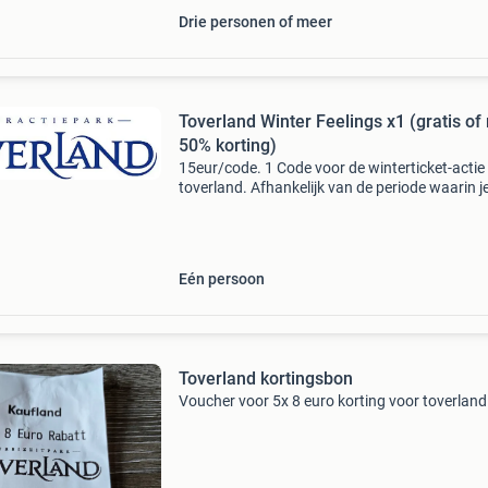
Drie personen of meer
Toverland Winter Feelings x1 (gratis of
50% korting)
15eur/code. 1 Code voor de winterticket-actie
toverland. Afhankelijk van de periode waarin j
langsgaat, bezoek je toverland winter feelings
helemaal gratis of met 50% korting! - Per
kortingscode
Eén persoon
Toverland kortingsbon
Voucher voor 5x 8 euro korting voor toverland