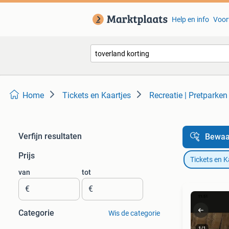
Help en info
Voor
Home
Tickets en Kaartjes
Recreatie | Pretparken
Verfijn resultaten
Bewaa
Prijs
Tickets en K
van
tot
€
€
Categorie
Wis de categorie