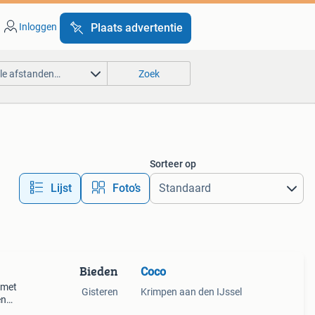
Inloggen
Plaats advertentie
lle afstanden…
Zoek
Sorteer op
Lijst
Foto’s
Bieden
Coco
 met
Gisteren
Krimpen aan den IJssel
en
7