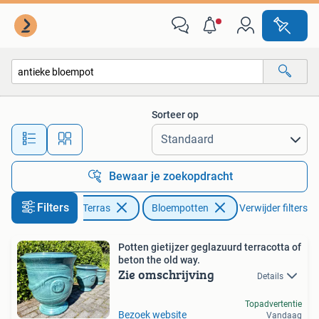
Bloempotten
Sorteer op
Alle afstanden…
Bewaar je zoekopdracht
Filters
Tuin en Terras
Bloempotten
Verwijder filters
Potten gietijzer geglazuurd terracotta of
beton the old way.
Zie omschrijving
Details
Topadvertentie
Bezoek website
Vandaag